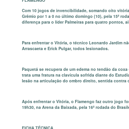
FLAMENGO
Com 10 jogos de invencibilidade, somando oito vitór
Grêmio por 1 a 0 no último domingo (10), pela 15ª rod
diferença para o líder Palmeiras para quatro pontos, 
Para enfrentar o Vitória, o técnico Leonardo Jardim 
Arrascaeta e Erick Pulgar, todos lesionados.
Paquetá se recupera de um edema no tendão da coxa e
trata uma fratura na clavícula sofrida diante do Estu
lesão na articulação do ombro direito, sentida contra o
Após enfrentar o Vitória, o Flamengo faz outro jogo fo
19h30, na Arena da Baixada, pela 16ª rodada do Brasil
FICHA TÉCNICA