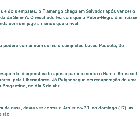
ias e dois empates, o Flamengo chega em Salvador após vencer o
ada da Série A. O resultado fez com que o Rubro-Negro diminuísse
ainda com um jogo a menos que o rival.
não poderá contar com os meio-campistas Lucas Paquetá, De
squerda, diagnosticado após a partida contra o Bahia. Arrascae
diantes, pela Libertadores. Já Pulgar segue em recuperação de uma
 Bragantino, no dia 5 de abril.
ra de casa, desta vez contra o Athletico-PR, no domingo (17), ás
eirão.