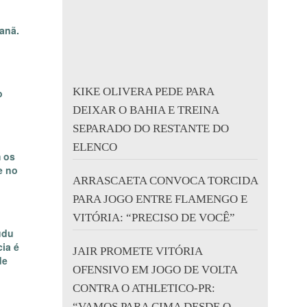
canã.
KIKE OLIVERA PEDE PARA
o
DEIXAR O BAHIA E TREINA
SEPARADO DO RESTANTE DO
ELENCO
m os
e no
ARRASCAETA CONVOCA TORCIDA
PARA JOGO ENTRE FLAMENGO E
VITÓRIA: “PRECISO DE VOCÊ”
udu
ia é
JAIR PROMETE VITÓRIA
de
OFENSIVO EM JOGO DE VOLTA
CONTRA O ATHLETICO-PR:
“VAMOS PARA CIMA DESDE O