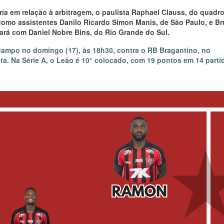
ia em relação à arbitragem, o paulista Raphael Clauss, do quadr
rá como assistentes Danilo Ricardo Simon Manis, de São Paulo, e B
ará com Daniel Nobre Bins, do Rio Grande do Sul.
 campo no domingo (17), às 18h30, contra o RB Bragantino, no
a. Na Série A, o Leão é 10° colocado, com 19 pontos em 14 parti