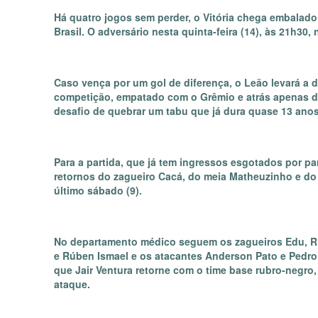
Há quatro jogos sem perder, o Vitória chega embalado
Brasil. O adversário nesta quinta-feira (14), às 21h30
Caso vença por um gol de diferença, o Leão levará a 
competição, empatado com o Grêmio e atrás apenas do C
desafio de quebrar um tabu que já dura quase 13 ano
Para a partida, que já tem ingressos esgotados por par
retornos do zagueiro Cacá, do meia Matheuzinho e do
último sábado (9).
No departamento médico seguem os zagueiros Edu, Rici
e Rúben Ismael e os atacantes Anderson Pato e Pedro 
que Jair Ventura retorne com o time base rubro-negr
ataque.