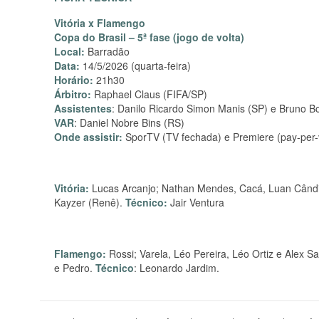
Vitória x Flamengo
Copa do Brasil – 5ª fase (jogo de volta)
Local:
Barradão
Data:
14/5/2026 (quarta-feira)
Horário:
21h30
Árbitro:
Raphael Claus (FIFA/SP)
Assistentes
: Danilo Ricardo Simon Manis (SP) e Bruno Bo
VAR
: Daniel Nobre Bins (RS)
Onde assistir:
SporTV (TV fechada) e Premiere (pay-per-
Vitória:
Lucas Arcanjo; Nathan Mendes, Cacá, Luan Cândid
Kayzer (Renê).
Técnico:
Jair Ventura
Flamengo:
Rossi; Varela, Léo Pereira, Léo Ortiz e Alex S
e Pedro.
Técnico
: Leonardo Jardim.