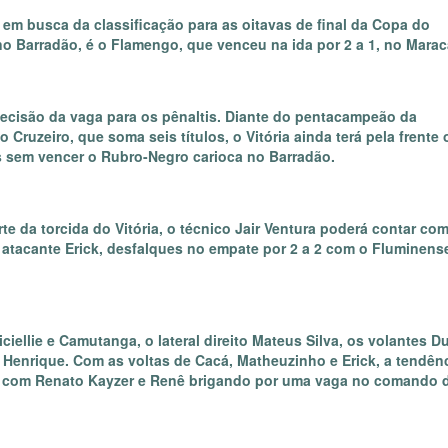
 em busca da classificação para as oitavas de final da Copa do
, no Barradão, é o Flamengo, que venceu na ida por 2 a 1, no Mara
decisão da vaga para os pênaltis. Diante do pentacampeão da
ruzeiro, que soma seis títulos, o Vitória ainda terá pela frente 
s sem vencer o Rubro-Negro carioca no Barradão.
te da torcida do Vitória, o técnico Jair Ventura poderá contar co
 atacante Erick, desfalques no empate por 2 a 2 com o Fluminens
ellie e Camutanga, o lateral direito Mateus Silva, os volantes D
Henrique. Com as voltas de Cacá, Matheuzinho e Erick, a tendênc
o, com Renato Kayzer e Renê brigando por uma vaga no comando 