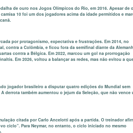
dalha de ouro nos Jogos Olímpicos do Rio, em 2016. Apesar de 
o camisa 10 foi um dos jogadores acima da idade permitidos e ma
acanã.
cada por protagonismo, expectativa e frustrações. Em 2014, no
al, contra a Colômbia, e ficou fora da semifinal diante da Aleman
artas contra a Bélgica. Em 2022, marcou um gol na prorrogação
ênaltis. Em 2026, voltou a balançar as redes, mas não evitou a qu
o jogador brasileiro a disputar quatro edições do Mundial sem
va. A derrota também aumentou o jejum da Seleção, que não vence
lação citada por Carlo Ancelotti após a partida. O treinador afi
ovo ciclo”. Para Neymar, no entanto, o ciclo iniciado no mesmo
.