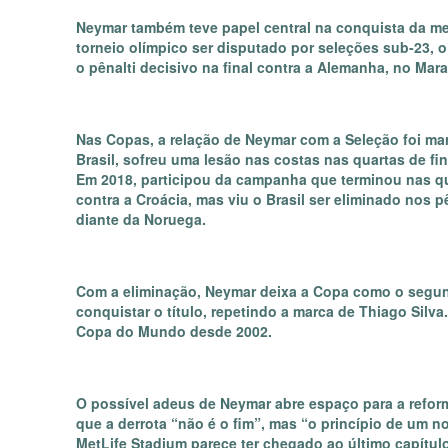
Neymar também teve papel central na conquista da me
torneio olímpico ser disputado por seleções sub-23, 
o pênalti decisivo na final contra a Alemanha, no Mar
Nas Copas, a relação de Neymar com a Seleção foi mar
Brasil, sofreu uma lesão nas costas nas quartas de fin
Em 2018, participou da campanha que terminou nas qu
contra a Croácia, mas viu o Brasil ser eliminado nos p
diante da Noruega.
Com a eliminação, Neymar deixa a Copa como o segund
conquistar o título, repetindo a marca de Thiago Sil
Copa do Mundo desde 2002.
O possível adeus de Neymar abre espaço para a reformu
que a derrota “não é o fim”, mas “o princípio de um n
MetLife Stadium parece ter chegado ao último capítulo