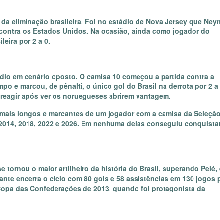
o da eliminação brasileira. Foi no estádio de Nova Jersey que Ney
 contra os Estados Unidos. Na ocasião, ainda como jogador do
leira por 2 a 0.
io em cenário oposto. O camisa 10 começou a partida contra a
 e marcou, de pênalti, o único gol do Brasil na derrota por 2 a 
 reagir após ver os noruegueses abrirem vantagem.
 mais longos e marcantes de um jogador com a camisa da Seleçã
2014, 2018, 2022 e 2026. Em nenhuma delas conseguiu conquista
e tornou o maior artilheiro da história do Brasil, superando Pelé, 
nte encerra o ciclo com 80 gols e 58 assistências em 130 jogos 
 a Copa das Confederações de 2013, quando foi protagonista da