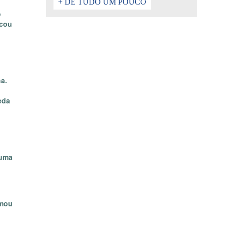
+ DE TUDO UM POUCO
o
rcou
ha.
eda
 uma
rmou