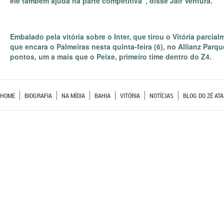
ele também ajuda na parte competitiva”, disse Jair Ventura.
Embalado pela vitória sobre o Inter, que tirou o Vitória parci
que encara o Palmeiras nesta quinta-feira (6), no Allianz Pa
pontos, um a mais que o Peixe, primeiro time dentro do Z4.
HOME
BIOGRAFIA
NA MÍDIA
BAHIA
VITÓRIA
NOTÍCIAS
BLOG DO ZÉ ATA