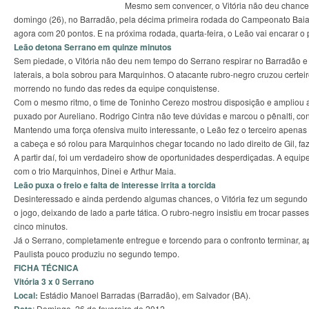
Mesmo sem convencer, o Vitória não deu chances
domingo (26), no Barradão, pela décima primeira rodada do Campeonato Baian
agora com 20 pontos. E na próxima rodada, quarta-feira, o Leão vai encarar o p
Leão detona Serrano em quinze minutos
Sem piedade, o Vitória não deu nem tempo do Serrano respirar no Barradão e l
laterais, a bola sobrou para Marquinhos. O atacante rubro-negro cruzou certeir
morrendo no fundo das redes da equipe conquistense.
Com o mesmo ritmo, o time de Toninho Cerezo mostrou disposição e ampliou ao
puxado por Aureliano. Rodrigo Cintra não teve dúvidas e marcou o pênalti, conv
Mantendo uma força ofensiva muito interessante, o Leão fez o terceiro apena
a cabeça e só rolou para Marquinhos chegar tocando no lado direito de Gil, fa
A partir daí, foi um verdadeiro show de oportunidades desperdiçadas. A equi
com o trio Marquinhos, Dinei e Arthur Maia.
Leão puxa o freio e falta de interesse irrita a torcida
Desinteressado e ainda perdendo algumas chances, o Vitória fez um segundo 
o jogo, deixando de lado a parte tática. O rubro-negro insistiu em trocar pa
cinco minutos.
Já o Serrano, completamente entregue e torcendo para o confronto terminar, 
Paulista pouco produziu no segundo tempo.
FICHA TÉCNICA
Vitória 3 x 0 Serrano
Local:
Estádio Manoel Barradas (Barradão), em Salvador (BA).
: Domingo, 26 de fevereiro de 2012.