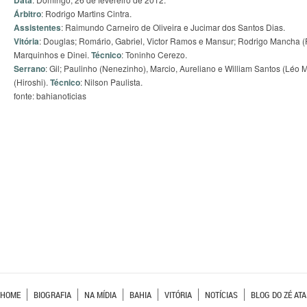
Data
Árbitro
: Rodrigo Martins Cintra.
Assistentes
: Raimundo Carneiro de Oliveira e Jucimar dos Santos Dias.
Vitória
: Douglas; Romário, Gabriel, Victor Ramos e Mansur; Rodrigo Mancha (P
Marquinhos e Dinei.
Técnico
: Toninho Cerezo.
Serrano
: Gil; Paulinho (Nenezinho), Marcio, Aureliano e William Santos (Léo M
(Hiroshi).
Técnico
: Nilson Paulista.
fonte: bahianoticias
HOME
BIOGRAFIA
NA MÍDIA
BAHIA
VITÓRIA
NOTÍCIAS
BLOG DO ZÉ ATA