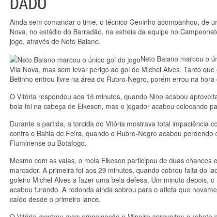
DADO
Ainda sem comandar o time, o técnico Geninho acompanhou, de um cam
Nova, no estádio do Barradão, na estreia da equipe no Campeonato B
jogo, através de Neto Baiano.
Neto Baiano marcou o ún
Vila Nova, mas sem levar perigo ao gol de Michel Alves. Tanto que
Betinho entrou livre na área do Rubro-Negro, porém errou na hora
O Vitória respondeu aos 16 minutos, quando Nino acabou aproveita
bola foi na cabeça de Elkeson, mas o jogador acabou colocando par
Durante a partida, a torcida do Vitória mostrava total impaciência
contra o Bahia de Feira, quando o Rubro-Negro acabou perdendo o t
Fluminense ou Botafogo.
Mesmo com as vaias, o meia Elkeson participou de duas chances em
marcador. A primeira foi aos 29 minutos, quando cobrou falta do l
goleiro Michel Alves a fazer uma bela defesa. Um minuto depois,
acabou furando. A redonda ainda sobrou para o atleta que novamen
caído desde o primeiro lance.
O Vitória mostrou mais empolgação e Mineiro aproveitou o rebote n