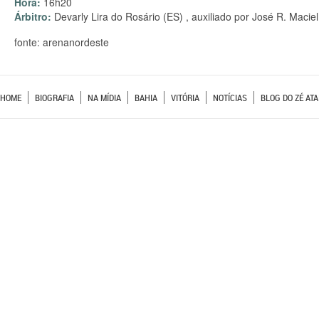
Hora:
16h20
Árbitro:
Devarly Lira do Rosário (ES) , auxiliado por José R. Macie
fonte: arenanordeste
HOME
BIOGRAFIA
NA MÍDIA
BAHIA
VITÓRIA
NOTÍCIAS
BLOG DO ZÉ ATA