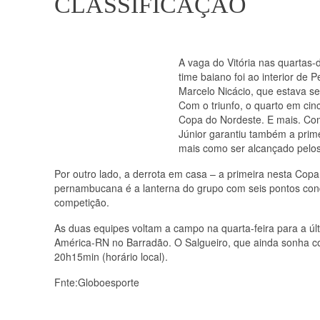
CLASSIFICAÇÃO
A vaga do Vitória nas quartas-
time baiano foi ao interior de 
Marcelo Nicácio, que estava sem
Com o triunfo, o quarto em ci
Copa do Nordeste. E mais. Com
Júnior garantiu também a prim
mais como ser alcançado pelos
Por outro lado, a derrota em casa – a primeira nesta Cop
pernambucana é a lanterna do grupo com seis pontos conqu
competição.
As duas equipes voltam a campo na quarta-feira para a últ
América-RN no Barradão. O Salgueiro, que ainda sonha com
20h15min (horário local).
Fnte:Globoesporte