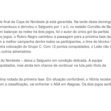
de-final da Copa do Nordeste já está garantida. Na tarde deste doming
Pernambuco e derrotou o Salgueiro por 1 a 0, no estádio Cornélio de Ba
 balançar as redes há dois jogos, foi o autor do único gol da partida.
nco jogos, o Rubro-Negro carimbou a passagem para a próxima fase da
 a melhor campanha dentre todos os participantes, o time do técnico
eira colocação do Grupo C. Com 12 pontos conquistados, o Leão não 
 outros adversários.
a do Nordeste – deixa o Salgueiro em condição delicada. A equipe
istados, mas ainda tem chance de continuar na luta pelo título da
ima rodada da primeira fase. Em situação confortável, o Vitória recebe
 a classificação, vai enfrentar o ASA em Alagoas. Os dois jogos ser