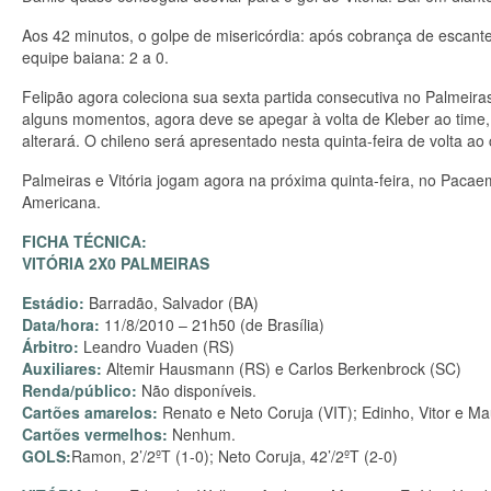
Aos 42 minutos, o golpe de misericórdia: após cobrança de escante
equipe baiana: 2 a 0.
Felipão agora coleciona sua sexta partida consecutiva no Palmeiras 
alguns momentos, agora deve se apegar à volta de Kleber ao time, 
alterará. O chileno será apresentado nesta quinta-feira de volta ao 
Palmeiras e Vitória jogam agora na próxima quinta-feira, no Paca
Americana.
FICHA TÉCNICA:
VITÓRIA 2X0 PALMEIRAS
Estádio:
Barradão, Salvador (BA)
Data/hora:
11/8/2010 – 21h50 (de Brasília)
Árbitro:
Leandro Vuaden (RS)
Auxiliares:
Altemir Hausmann (RS) e Carlos Berkenbrock (SC)
Renda/público:
Não disponíveis.
Cartões amarelos:
Renato e Neto Coruja (VIT); Edinho, Vitor e M
Cartões vermelhos:
Nenhum.
GOLS:
Ramon, 2’/2ºT (1-0); Neto Coruja, 42’/2ºT (2-0)