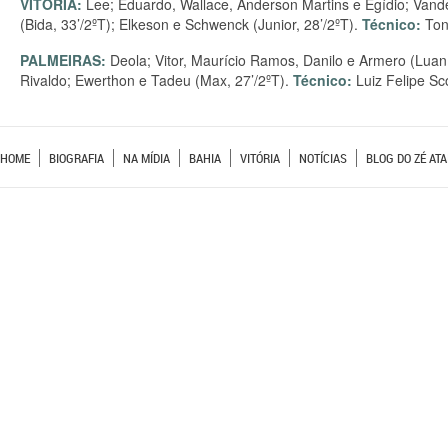
VITÓRIA:
Lee; Eduardo, Wallace, Anderson Martins e Egídio; Vand
(Bida, 33’/2ºT); Elkeson e Schwenck (Junior, 28’/2ºT).
Técnico:
Toni
PALMEIRAS:
Deola; Vitor, Maurício Ramos, Danilo e Armero (Luan, 
Rivaldo; Ewerthon e Tadeu (Max, 27’/2ºT).
Técnico:
Luiz Felipe Sco
HOME
BIOGRAFIA
NA MÍDIA
BAHIA
VITÓRIA
NOTÍCIAS
BLOG DO ZÉ ATA