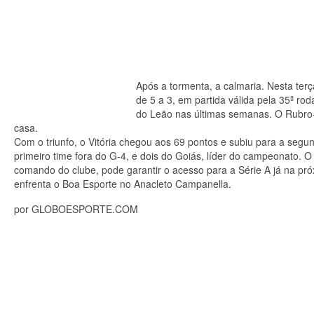
Após a tormenta, a calmaria. Nesta terç
de 5 a 3, em partida válida pela 35ª r
do Leão nas últimas semanas. O Rubro-
casa.
Com o triunfo, o Vitória chegou aos 69 pontos e subiu para a seg
primeiro time fora do G-4, e dois do Goiás, líder do campeonato. 
comando do clube, pode garantir o acesso para a Série A já na p
enfrenta o Boa Esporte no Anacleto Campanella.
por GLOBOESPORTE.COM