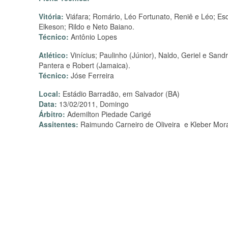
Vitória:
Viáfara; Romário, Léo Fortunato, Reniê e Léo; Esd
Elkeson; Rildo e Neto Baiano.
Técnico:
Antônio Lopes
Atlético:
Vinícius; Paulinho (Júnior), Naldo, Geriel e Sand
Pantera e Robert (Jamaica).
Técnico:
Jóse Ferreira
Local:
Estádio Barradão, em Salvador (BA)
Data:
13/02/2011, Domingo
Árbitro:
Ademilton Piedade Carigé
Assitentes:
Raimundo Carneiro de Oliveira e Kleber Morad