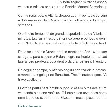
O Vitória segue em franca asce
venceu o Atlético por 3 a 1, no Estádio Manoel Barradas, 
Com o resultado, o Vitória chegou aos 14 pontos e se cons
e dois empates. Já o Atlético perdeu a liderança do Grup
somados.
O primeiro tempo foi de grande superioridade do Vitória, 
minutos, Esdras arriscou de fora da área e obrigou o golei
com Neto Baiano, que cabeceou a bola pela linha de fund
De tanto insistir, o Vitória abriu o marcador. Aos 14 minut
categoria para colocar o Rubro-negro na frente do marcad
lateral Léo perdeu a bola dentro da grande área, Fausto c
No segundo tempo, o Atlético seguiu priorizando a defesa e
e marcou um golaço no Barradão. Três minutos depois, Vi
trave atleticana.
O Vitória partiu para definir o jogo, e assim o fez aos 18 
vencendo o goleiro Vinícius. O Leão ainda teve duas chanc
num toque de cobertura de Elkeson – mas o placar perma
Ficha Técnica: