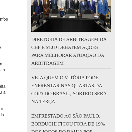
unfos
DIRETORIA DE ARBITRAGEM DA
′,
CBF E STJD DEBATEM AÇÕES
PARA MELHORAR ATUAÇÃO DA
ARBITRAGEM
om
′ o
VEJA QUEM O VITÓRIA PODE
ENFRENTAR NAS QUARTAS DA
alta
u a
COPA DO BRASIL; SORTEIO SERÁ
NA TERÇA
ro,
nda
EMPRESTADO AO SÃO PAULO,
BORDUCHI FICOU FORA DE 19%
DOS JOGOS DO BAHIA POR