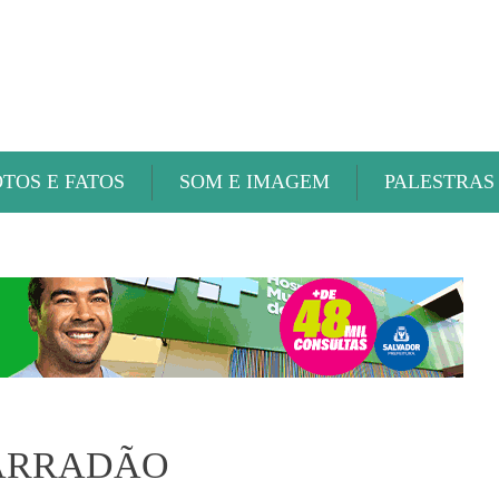
ABAETÉ FM
OTOS E FATOS
SOM E IMAGEM
PALESTRAS
BARRADÃO