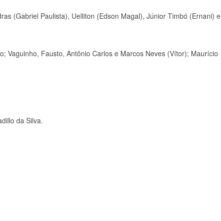
ras (Gabriel Paulista), Uelliton (Edson Magal), Júnior Timbó (Ernani) e
ro; Vaguinho, Fausto, Antônio Carlos e Marcos Neves (Vítor); Maurício
illo da Silva.