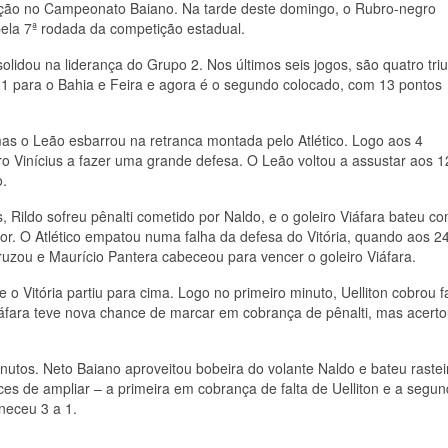
nção no Campeonato Baiano. Na tarde deste domingo, o Rubro-negro
pela 7ª rodada da competição estadual.
olidou na liderança do Grupo 2. Nos últimos seis jogos, são quatro tri
o 1 para o Bahia e Feira e agora é o segundo colocado, com 13 pontos
mas o Leão esbarrou na retranca montada pelo Atlético. Logo aos 4
ro Vinícius a fazer uma grande defesa. O Leão voltou a assustar aos 12
o.
os, Rildo sofreu pênalti cometido por Naldo, e o goleiro Viáfara bateu c
or. O Atlético empatou numa falha da defesa do Vitória, quando aos 24
ruzou e Maurício Pantera cabeceou para vencer o goleiro Viáfara.
 o Vitória partiu para cima. Logo no primeiro minuto, Uelliton cobrou f
áfara teve nova chance de marcar em cobrança de pênalti, mas acerto
minutos. Neto Baiano aproveitou bobeira do volante Naldo e bateu rastei
es de ampliar – a primeira em cobrança de falta de Uelliton e a segu
neceu 3 a 1.