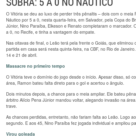
SOBRA: 5 A 0 NO NÁUTICO
O Vitória se deu ao luxo de perder três pênaltis – dois com o me
Náutico por 5 a 0, nesta quarta-feira, em Salvador, pela Copa do Bra
Júnior, Nino Paraíba, Elkeson e Renato completaram o marcador. O
a 0, no Recife, e tinha a vantagem do empate.
Nas oitavas de final, o Leão terá pela frente o Goiás, que eliminou
partida em casa será nesta quinta-feira, na CBF, no Rio de Janeiro
14 e 21 de abril.
Massacre no primeiro tempo
O Vitória teve o domínio do jogo desde o início. Apesar disso, só c
área, Ramon bateu falta direto para o gol e acertou o ângulo.
Dois minutos depois, a chance para o meia ampliar. Ele bateu pênal
árbitro Alício Pena Júnior mandou voltar, alegando invasão na ár
trave.
As chances perdidas, entretanto, não fariam falta ao Leão. Logo ao
segundo. E aos 45, Nino Paraíba fez jogada individual e ampliou pa
Virou goleada