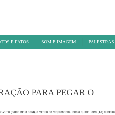
ABAETÉ FM
OTOS E FATOS
SOM E IMAGEM
PALESTRAS
ARAÇÃO PARA PEGAR O
ama (saiba mais aqui), o Vitória se reapresentou nesta quinta-feira (13) e inicio