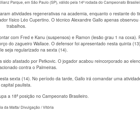
llianz Parque, em São Paulo (SP), válido pela 14ª rodada do Campeonato Brasilei
aram atividades regenerativas na academia, enquanto o restante do t
ador físico Léo Cupertino. O técnico Alexandre Gallo apenas observou
trabalhos.
contar com Fred e Kanu (suspensos) e Ramon (lesão grau 1 na coxa). 
ço do zagueiro Wallace. O defensor foi apresentado nesta quinta (13)
le seja regularizado na sexta (14).
ia sido afastado por Petkovic. O jogador acabou reincorporado ao elen
acionado contra o Palmeiras.
ta sexta (14). No período da tarde, Gallo irá comandar uma atividad
capital paulista.
upa a 18ª posição no Campeonato Brasileiro.
ia da Matta/ Divulgação / Vitória