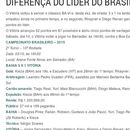
DIFERENÇA DO LÍDER DO BRASI
O Vitória voltou a vencer o clássico BA-VI e, desta vez, de virada: 3 x 1 na ta
empatou ainda no primeiro tempo, e no segundo, Rhayner e Diego Renan gara
pontos do líder.
O Vitória alcançou 52 pontos em 87 possíveis e abriu cinco pontos de vantage
Sábado, dia 10, o Vitória voltar a jogar no Barradão: às 16h30, contra o Boa Es
CAMPEONATO BRASILEIRO – 2015
2º Turno – 10ª Rodada
Data: 03/10, às 16h30
Local: Arena Fonte Nova, em Salvador (BA)
BAHIA 3 X 1 VITÓRIA
Gols
: Kieza (BAH) aos 19s, e Escudero (VIT) aos 28min do 1º tempo; Rhayner
Arbitragem
: Leandro Pedro Vuaden (FIFA), assistido por Marcelo Bertanha Ba
Sul
Cartão amarelo
: Tiago Real, Yuri, Maxi Biancucchi (BAH), Diogo Mateus, Ram
Expulsão
: Kieza (BAH) aos 48min do 1º tempo
Renda
: R$ 1.330,969,00
Público
: 37 mil e 169 pagantes
BAHIA
– Douglas Pires; Railan, Robson, Gustavo e João Paulo; Yuri, Tiago R
(Zé Roberto) e Kieza
Técnico
: Sérgio Soares
VITÓRIA
– Júnior Fernandez; Diogo Mateus, Kanu, Ramon e Diego Renan; Amar