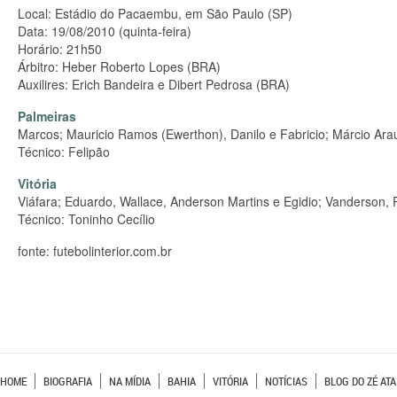
Local: Estádio do Pacaembu, em São Paulo (SP)
Data: 19/08/2010 (quinta-feira)
Horário: 21h50
Árbitro: Heber Roberto Lopes (BRA)
Auxilires: Erich Bandeira e Dibert Pedrosa (BRA)
Palmeiras
Marcos; Mauricio Ramos (Ewerthon), Danilo e Fabricio; Márcio Ara
Técnico: Felipão
Vitória
Viáfara; Eduardo, Wallace, Anderson Martins e Egidio; Vanderson
Técnico: Toninho Cecílio
fonte: futebolinterior.com.br
HOME
BIOGRAFIA
NA MÍDIA
BAHIA
VITÓRIA
NOTÍCIAS
BLOG DO ZÉ ATA