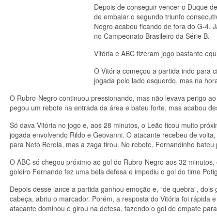
Depois de conseguir vencer o Duque de C
de embalar o segundo triunfo consecut
Negro acabou ficando de fora do G-4. Já
no Campeonato Brasileiro da Série B.
Vitória e ABC fizeram jogo bastante equ
O Vitória começou a partida indo para
jogada pelo lado esquerdo, mas na hora
O Rubro-Negro continuou pressionando, mas não levava perigo ao 
pegou um rebote na entrada da área e bateu forte, mas acabou des
Só dava Vitória no jogo e, aos 28 minutos, o Leão ficou muito próx
jogada envolvendo Rildo e Geovanni. O atacante recebeu de volta, e
para Neto Berola, mas a zaga tirou. No rebote, Fernandinho bateu
O ABC só chegou próximo ao gol do Rubro-Negro aos 32 minutos, 
goleiro Fernando fez uma bela defesa e impediu o gol do time Poti
Depois desse lance a partida ganhou emoção e, “de quebra”, dois 
cabeça, abriu o marcador. Porém, a resposta do Vitória foi rápida 
atacante dominou e girou na defesa, fazendo o gol de empate par