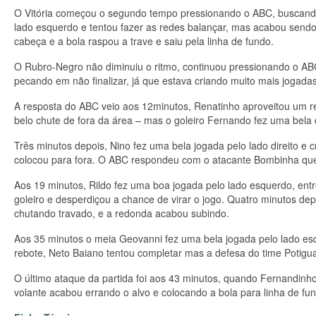
O Vitória começou o segundo tempo pressionando o ABC, buscando 
lado esquerdo e tentou fazer as redes balançar, mas acabou send
cabeça e a bola raspou a trave e saiu pela linha de fundo.
O Rubro-Negro não diminuiu o ritmo, continuou pressionando o AB
pecando em não finalizar, já que estava criando muito mais jogadas
A resposta do ABC veio aos 12minutos, Renatinho aproveitou um re
belo chute de fora da área – mas o goleiro Fernando fez uma bela 
Três minutos depois, Nino fez uma bela jogada pelo lado direito e
colocou para fora. O ABC respondeu com o atacante Bombinha que
Aos 19 minutos, Rildo fez uma boa jogada pelo lado esquerdo, ent
goleiro e desperdiçou a chance de virar o jogo. Quatro minutos de
chutando travado, e a redonda acabou subindo.
Aos 35 minutos o meia Geovanni fez uma bela jogada pelo lado es
rebote, Neto Baiano tentou completar mas a defesa do time Potigua
O último ataque da partida foi aos 43 minutos, quando Fernandinh
volante acabou errando o alvo e colocando a bola para linha de fu