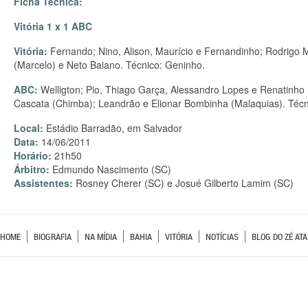
Ficha Técnica:
Vitória 1 x 1 ABC
Vitória:
Fernando; Nino, Alison, Maurício e Fernandinho; Rodrigo M
(Marcelo) e Neto Baiano. Técnico: Geninho.
ABC:
Welligton; Pio, Thiago Garça, Alessandro Lopes e Renatinho Po
Cascata (Chimba); Leandrão e Elionar Bombinha (Malaquias). Téc
Local:
Estádio Barradão, em Salvador
Data:
14/06/2011
Horário:
21h50
Árbitro:
Edmundo Nascimento (SC)
Assistentes:
Rosney Cherer (SC) e Josué Gilberto Lamim (SC)
HOME
BIOGRAFIA
NA MÍDIA
BAHIA
VITÓRIA
NOTÍCIAS
BLOG DO ZÉ ATA