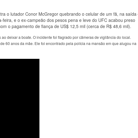
a o lutador Conor McGregor quebrando o celular de um fã, na saída
a-feira, e o ex-campeão dos pesos pena e leve do UFC acabou preso
 com o pagamento de fiança de US$ 12,5 mil (cerca de R$ 48,6 mil).
ao deixar a boate. O incidente foi flagrado por câmeras de vigilância do local.
de 60 anos da mãe. Ele foi encontrado pela polícia na mansão em que alugou na