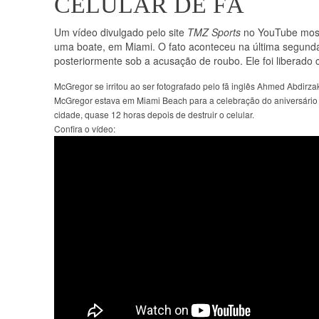
CELULAR DE FÃ
Um vídeo divulgado pelo site
TMZ Sports
no YouTube mostr
uma boate, em Miami. O fato aconteceu na última segund
posteriormente sob a acusação de roubo. Ele foi liberado
McGregor se irritou ao ser fotografado pelo fã inglês Ahmed Abdirzak 
McGregor estava em Miami Beach para a celebração do aniversário 
cidade, quase 12 horas depois de destruir o celular.
Confira o vídeo: