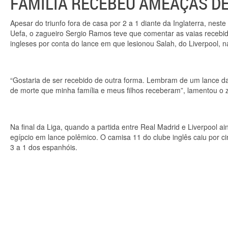
FAMÍLIA RECEBEU AMEAÇAS D
Apesar do triunfo fora de casa por 2 a 1 diante da Inglaterra, nes
Uefa, o zagueiro Sergio Ramos teve que comentar as vaias recebida
ingleses por conta do lance em que lesionou Salah, do Liverpool, 
“Gostaria de ser recebido de outra forma. Lembram de um lance 
de morte que minha família e meus filhos receberam”, lamentou o 
Na final da Liga, quando a partida entre Real Madrid e Liverpool
egípcio em lance polêmico. O camisa 11 do clube inglês caiu por c
3 a 1 dos espanhóis.