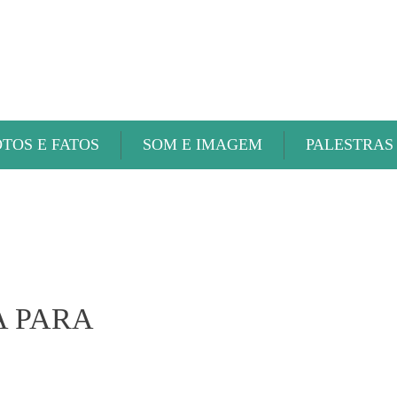
ABAETÉ FM
OTOS E FATOS
SOM E IMAGEM
PALESTRAS
A PARA