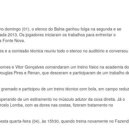
imo domingo (01), o elenco do Bahia ganhou folga na segunda e se
da 2013. Os jogadores iniciaram os trabalhos para enfrentar o
a Fonte Nova.
es e a comissão técnica reuniu todo o elenco no auditório e conversou
Gomes e Vitor Gonçalves comandaram um treino físico na academia do
ouglas Pires e Renan, que desceram e participaram de um trabalho d
o gramado e participou de um treino técnico com bola, em campo reduz
perando de um estiramento no músculo adutor da coxa direita. Já o
arcelo Lomba, com as dores nas costas, fizeram tratamento no
 nesta quarta-feira (04), às 15h30, quando treina novamente no Fazend