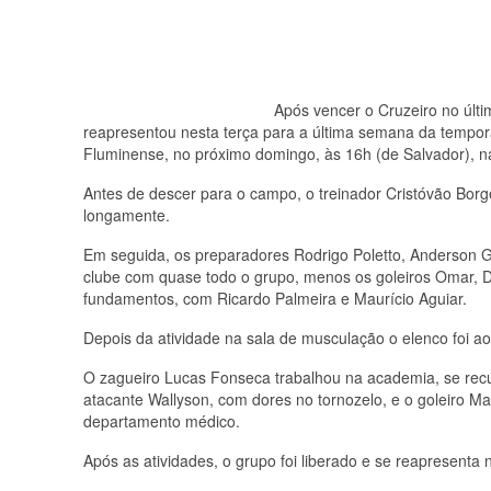
Após vencer o Cruzeiro no últ
reapresentou nesta terça para a última semana da tempora
Fluminense, no próximo domingo, às 16h (de Salvador), n
Antes de descer para o campo, o treinador Cristóvão Borg
longamente.
Em seguida, os preparadores Rodrigo Poletto, Anderson 
clube com quase todo o grupo, menos os goleiros Omar, D
fundamentos, com Ricardo Palmeira e Maurício Aguiar.
Depois da atividade na sala de musculação o elenco foi a
O zagueiro Lucas Fonseca trabalhou na academia, se recu
atacante Wallyson, com dores no tornozelo, e o goleiro M
departamento médico.
Após as atividades, o grupo foi liberado e se reapresenta