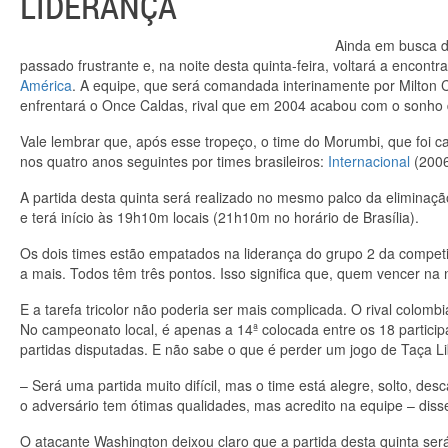
LIDERANÇA
Ainda em busca d
passado frustrante e, na noite desta quinta-feira, voltará a encontr
América
. A equipe, que será comandada interinamente por Milton 
enfrentará o Once Caldas, rival que em 2004 acabou com o sonho do t
Vale lembrar que, após esse tropeço, o time do Morumbi, que foi
nos quatro anos seguintes por times brasileiros:
Internacional
(200
A partida desta quinta será realizado no mesmo palco da eliminaç
e terá início às 19h10m locais (21h10m no horário de Brasília).
Os dois times estão empatados na liderança do grupo 2 da compet
a mais. Todos têm três pontos. Isso significa que, quem vencer na n
E a tarefa tricolor não poderia ser mais complicada. O rival colom
No campeonato local, é apenas a 14ª colocada entre os 18 partici
partidas disputadas. E não sabe o que é perder um jogo de Taça L
– Será uma partida muito difícil, mas o time está alegre, solto, 
o adversário tem ótimas qualidades, mas acredito na equipe – disse
O atacante Washington deixou claro que a partida desta quinta se