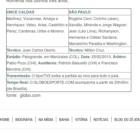
Romênia nos últimos três anos.
ONCE CALDAS
SÃO PAULO
Martinez; Vizcarroso, Amaya e
Rogério Ceni; Cicinho (Jean),
Henriquez; Vélez, Arías, Castrillón e
Xandão, Miranda e Jorge Wagner;
Pérez; Cardenas; Uribe e Moreno.
Jean (Léo Lima), Richarlyson,
Hernanes e Cléber Santana;
Marcelinho Paraíba e Washington.
Técnico:
Juan Carlos Osorio.
Técnico:
Milton Cruz.
Estádio:
Palogrande, em Manizales (COL).
Data:
25/02/2010.
Árbitro:
Pablo Pozo (CHI).
Auxiliares:
Patrício Basualto (CHI) e Francisco
Mondria (CHI).
Transmissão:
O SporTV2 exibe a partida ao vivo para todo o país.
Tempo Real:
O GLOBOESPORTE.COM acompanha a partir de 20h45m
(de Brasília).
fonte: globo.com
HOME
BIOGRAFIA
NA MÍDIA
BAHIA
VITÓRIA
NOTÍCIAS
BLOG DO ZÉ ATA