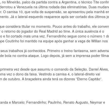
 no Mineirão, palco da partida contra a Argentina, o técnico Tite conf
derrotou a Venezuela na última rodada das eliminatórias. Duas mudan
lar. O camisa 10, que volta de suspensão, se apresentou pela manhã e
mento. Já o lateral-esquerdo reaparece após ser cortado dos últimos j
ue considera titular no momento. Pouco antes do trabalho, ele conve
o retorno do jogador do Real Madrid ao time. A única ausência é o
po e foi cortado mais uma vez. Fernandinho segue como o número 1 d
pe Coutinho foi mantido na equipe após ganhar a vaga de Willian nos
tiu seus trabalhos já conhecidos. Primeiro o treino fantasma, sem advers
de bola no contra-ataque. Logo depois, já sem a imprensa poder filmar
la primeira vez desde que assumiu o comando da Seleção. Daniel Alves
ma vez o dono da faixa. Vestindo a camisa 4, o lateral-direito vai
m de outubro. A braçadeira ainda terá os dizeres ”Eterno Capitão”.
Miranda e Marcelo; Fernandinho; Paulinho, Renato Augusto, Neymar e