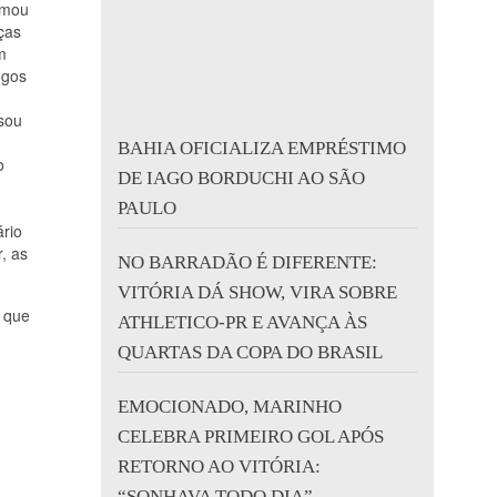
irmou
ças
m
ogos
rsou
BAHIA OFICIALIZA EMPRÉSTIMO
o
DE IAGO BORDUCHI AO SÃO
PAULO
ário
, as
NO BARRADÃO É DIFERENTE:
VITÓRIA DÁ SHOW, VIRA SOBRE
, que
ATHLETICO-PR E AVANÇA ÀS
QUARTAS DA COPA DO BRASIL
EMOCIONADO, MARINHO
CELEBRA PRIMEIRO GOL APÓS
RETORNO AO VITÓRIA:
“SONHAVA TODO DIA”