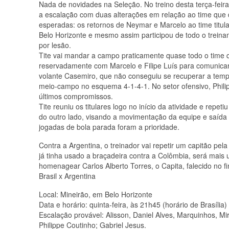
Nada de novidades na Seleção. No treino desta terça-feira,
a escalação com duas alterações em relação ao time que 
esperadas: os retornos de Neymar e Marcelo ao time titu
Belo Horizonte e mesmo assim participou de todo o treina
por lesão.
Tite vai mandar a campo praticamente quase todo o time q
reservadamente com Marcelo e Filipe Luís para comunicar 
volante Casemiro, que não conseguiu se recuperar a tem
meio-campo no esquema 4-1-4-1. No setor ofensivo, Philip
últimos compromissos.
Tite reuniu os titulares logo no início da atividade e repe
do outro lado, visando a movimentação da equipe e saída 
jogadas de bola parada foram a prioridade.
Contra a Argentina, o treinador vai repetir um capitão pe
já tinha usado a braçadeira contra a Colômbia, será mais u
homenagear Carlos Alberto Torres, o Capita, falecido no fi
Brasil x Argentina
Local: Mineirão, em Belo Horizonte
Data e horário: quinta-feira, às 21h45 (horário de Brasília)
Escalação provável: Alisson, Daniel Alves, Marquinhos, 
Philippe Coutinho; Gabriel Jesus.