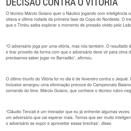
DECISÃO CONTRA O VITÓRIA
O técnico Márcio Goiano quer o Náutico jogando com inteligência co
oitava e última rodada da primeira fase da Copa do Nordeste. O t
que o Timbu saiba explorar o momento de pressão vivido pelo Leã
“O adversário joga por uma vitória, mas nós também. O resultado é
e tirar proveito da forma com que o adversário deve vir para cima
precisamos saber jogar no Barradão”, afirmou.
O último triunfo do Vitória foi no dia 6 de fevereiro contra o Jequi
inclusive amargou uma eliminação precoce do Campeonato Baiano, q
comando do time. Márcio Goiano, que conhece o técnico rubro-negr
“Cláudio Tencati é um treinador que eu já enfrentei algumas veze
um adversário que vai esperar mais. Temos que ser muito inteligent
o adversário se expor e aproveitar essas brechas”, disse.