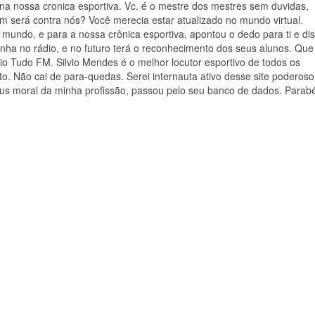
z na nossa cronica esportiva. Vc. é o mestre dos mestres sem duvidas,
 será contra nós? Você merecia estar atualizado no mundo virtual.
undo, e para a nossa crônica esportiva, apontou o dedo para ti e dis
olinha no rádio, e no futuro terá o reconhecimento dos seus alunos. Que
adio Tudo FM. Silvio Mendes é o melhor locutor esportivo de todos os
. Não cai de para-quedas. Serei internauta ativo desse site poderoso
nus moral da minha profissão, passou pelo seu banco de dados. Parab