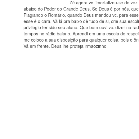
Zé ag
ora vc. imortalizou-se de ve
abaixo do Poder do Grande Deus. Se Deus é por nós, quem
Plagiando o Romário, quando Deus mandou vc. para esse m
esse é o cara. Vá lá pra baixo dê tudo de si, crie sua esc
privilégio ter sido seu aluno. Que bom ouvi vc. dizer na r
tempos no rádio baiano. Aprendi em uma escola de respeito
me coloco a sua disposição para qualquer coisa, pois o ô
Vá em frente. Deus lhe proteja irmãozinho.