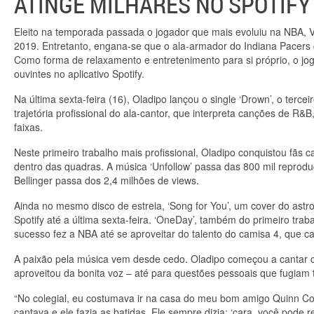
ATINGE MILHARES NO SPOTIFY
Eleito na temporada passada o jogador que mais evoluiu na NBA, 
2019. Entretanto, engana-se que o ala-armador do Indiana Pacers 
Como forma de relaxamento e entretenimento para si próprio, o jog
ouvintes no aplicativo Spotify.
Na última sexta-feira (16), Oladipo lançou o single ‘Drown’, o terc
trajetória profissional do ala-cantor, que interpreta canções de 
faixas.
Neste primeiro trabalho mais profissional, Oladipo conquistou fãs
dentro das quadras. A música ‘Unfollow’ passa das 800 mil reprodu
Bellinger passa dos 2,4 milhões de views.
Ainda no mesmo disco de estreia, ‘Song for You’, um cover do astr
Spotify até a última sexta-feira. ‘OneDay’, também do primeiro trab
sucesso fez a NBA até se aproveitar do talento do camisa 4, que c
A paixão pela música vem desde cedo. Oladipo começou a cantar c
aproveitou da bonita voz – até para questões pessoais que fugiam 
“No colegial, eu costumava ir na casa do meu bom amigo Quinn Coo
cantava e ele fazia as batidas. Ele sempre dizia: ‘cara, você pode