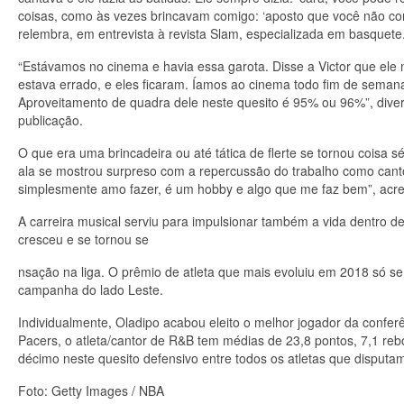
coisas, como às vezes brincavam comigo: ‘aposto que você não cons
relembra, em entrevista à revista Slam, especializada em basquete
“Estávamos no cinema e havia essa garota. Disse a Victor que ele 
estava errado, e eles ficaram. Íamos ao cinema todo fim de semana
Aproveitamento de quadra dele neste quesito é 95% ou 96%”, div
publicação.
O que era uma brincadeira ou até tática de flerte se tornou coisa
ala se mostrou surpreso com a repercussão do trabalho como canto
simplesmente amo fazer, é um hobby e algo que me faz bem”, acre
A carreira musical serviu para impulsionar também a vida dentro
cresceu e se tornou se
nsação na liga. O prêmio de atleta que mais evoluiu em 2018 só s
campanha do lado Leste.
Individualmente, Oladipo acabou eleito o melhor jogador da confer
Pacers, o atleta/cantor de R&B tem médias de 23,8 pontos, 7,1 rebo
décimo neste quesito defensivo entre todos os atletas que dispu
Foto: Getty Images / NBA