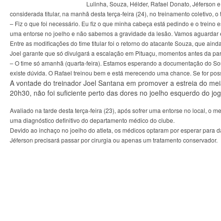
Lulinha, Souza, Hélder, Rafael Donato, Jéferson 
considerada titular, na manhã desta terça-feira (24), no treinamento coletivo, o 
– Fiz o que foi necessário. Eu fiz o que minha cabeça está pedindo e o treino e
uma entorse no joelho e não sabemos a gravidade da lesão. Vamos aguardar e 
Entre as modificações do time titular foi o retorno do atacante Souza, que ai
Joel garante que só divulgará a escalação em Pituaçu, momentos antes da par
– O time só amanhã (quarta-feira). Estamos esperando a documentação do Sou
existe dúvida. O Rafael treinou bem e está merecendo uma chance. Se for poss
A vontade do treinador Joel Santana em promover a estreia do meia 
20h30, não foi suficiente perto das dores no joelho esquerdo do jo
Avaliado na tarde desta terça-feira (23), após sofrer uma entorse no local, o
uma diagnóstico definitivo do departamento médico do clube.
Devido ao inchaço no joelho do atleta, os médicos optaram por esperar para da
Jéferson precisará passar por cirurgia ou apenas um tratamento conservador.