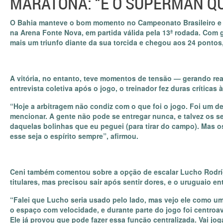
MARATONA: “É O SUPERMAN QU
O Bahia manteve o bom momento no Campeonato Brasileiro e ve
na Arena Fonte Nova, em partida válida pela 13ª rodada. Com
mais um triunfo diante da sua torcida e chegou aos 24 pontos,
A vitória, no entanto, teve momentos de tensão — gerando re
entrevista coletiva após o jogo, o treinador fez duras críticas
“Hoje a arbitragem não condiz com o que foi o jogo. Foi um de
mencionar. A gente não pode se entregar nunca, e talvez os 
daquelas bolinhas que eu peguei (para tirar do campo). Mas o
esse seja o espírito sempre”, afirmou.
Ceni também comentou sobre a opção de escalar Lucho Rodrí
titulares, mas precisou sair após sentir dores, e o uruguaio 
“Falei que Lucho seria usado pelo lado, mas vejo ele como um
o espaço com velocidade, e durante parte do jogo foi centroav
Ele já provou que pode fazer essa função centralizada. Vai jog