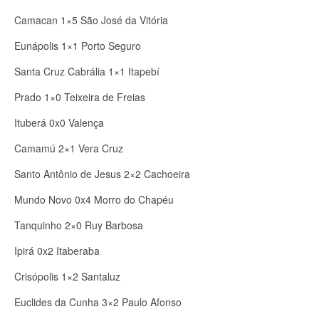
Camacan 1×5 São José da Vitória
Eunápolis 1×1 Porto Seguro
Santa Cruz Cabrália 1×1 Itapebí
Prado 1×0 Teixeira de Freias
Ituberá 0x0 Valença
Camamú 2×1 Vera Cruz
Santo Antônio de Jesus 2×2 Cachoeira
Mundo Novo 0x4 Morro do Chapéu
Tanquinho 2×0 Ruy Barbosa
Ipirá 0x2 Itaberaba
Crisópolis 1×2 Santaluz
Euclides da Cunha 3×2 Paulo Afonso