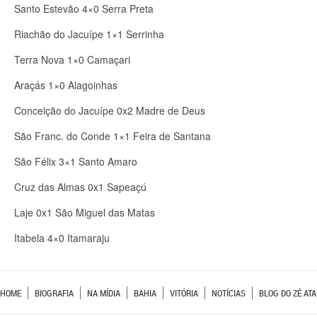
Santo Estevão 4×0 Serra Preta
Riachão do Jacuípe 1×1 Serrinha
Terra Nova 1×0 Camaçari
Araçás 1×0 Alagoinhas
Conceição do Jacuípe 0x2 Madre de Deus
São Franc. do Conde 1×1 Feira de Santana
São Félix 3×1 Santo Amaro
Cruz das Almas 0x1 Sapeaçú
Laje 0x1 São Miguel das Matas
Itabela 4×0 Itamaraju
HOME
BIOGRAFIA
NA MÍDIA
BAHIA
VITÓRIA
NOTÍCIAS
BLOG DO ZÉ ATA