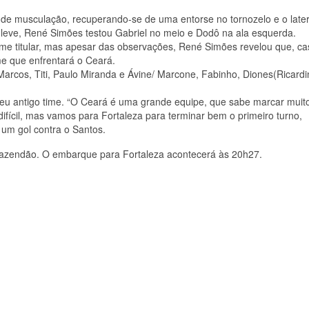
 de musculação, recuperando-se de uma entorse no tornozelo e o later
co leve, René Simões testou Gabriel no meio e Dodô na ala esquerda.
ime titular, mas apesar das observações, René Simões revelou que, ca
me que enfrentará o Ceará.
Marcos, Titi, Paulo Miranda e Ávine/ Marcone, Fabinho, Diones(Ricardi
seu antigo time. “O Ceará é uma grande equipe, que sabe marcar muit
ifícil, mas vamos para Fortaleza para terminar bem o primeiro turno,
 um gol contra o Santos.
no Fazendão. O embarque para Fortaleza acontecerá às 20h27.