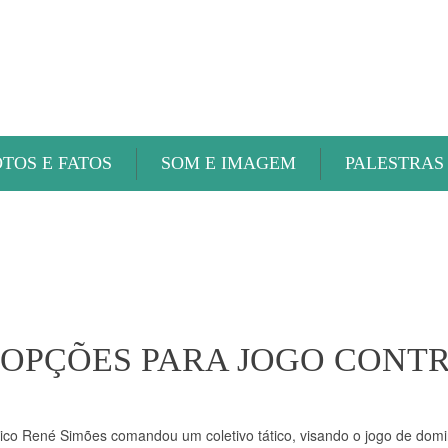
ABAETÉ FM
OTOS E FATOS
SOM E IMAGEM
PALESTRAS
 OPÇÕES PARA JOGO CONT
cnico René Simões comandou um coletivo tático, visando o jogo de dom