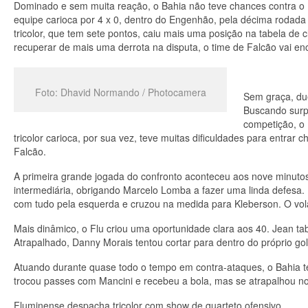
Dominado e sem muita reação, o Bahia não teve chances contra o F
equipe carioca por 4 x 0, dentro do Engenhão, pela décima rodada
tricolor, que tem sete pontos, caiu mais uma posição na tabela de 
recuperar de mais uma derrota na disputa, o time de Falcão vai en
Foto: Dhavid Normando / Photocamera
Sem graça, due
Buscando surp
competição, o
tricolor carioca, por sua vez, teve muitas dificuldades para entrar
Falcão.
A primeira grande jogada do confronto aconteceu aos nove minuto
intermediária, obrigando Marcelo Lomba a fazer uma linda defesa. 
com tudo pela esquerda e cruzou na medida para Kleberson. O vol
Mais dinâmico, o Flu criou uma oportunidade clara aos 40. Jean t
Atrapalhado, Danny Morais tentou cortar para dentro do próprio go
Atuando durante quase todo o tempo em contra-ataques, o Bahia 
trocou passes com Mancini e recebeu a bola, mas se atrapalhou n
Fluminense despacha tricolor com show de quarteto ofensivo