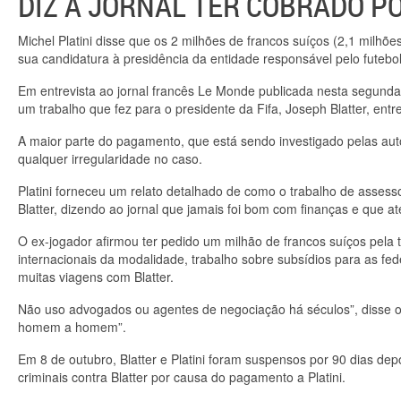
DIZ A JORNAL TER COBRADO P
Michel Platini disse que os 2 milhões de francos suíços (2,1 milh
sua candidatura à presidência da entidade responsável pelo futebo
Em entrevista ao jornal francês Le Monde publicada nesta segunda-f
um trabalho que fez para o presidente da Fifa, Joseph Blatter, ent
A maior parte do pagamento, que está sendo investigado pelas autor
qualquer irregularidade no caso.
Platini forneceu um relato detalhado de como o trabalho de asses
Blatter, dizendo ao jornal que jamais foi bom com finanças e que a
O ex-jogador afirmou ter pedido um milhão de francos suíços pela t
internacionais da modalidade, trabalho sobre subsídios para as fed
muitas viagens com Blatter.
Não uso advogados ou agentes de negociação há séculos”, disse o
homem a homem”.
Em 8 de outubro, Blatter e Platini foram suspensos por 90 dias de
criminais contra Blatter por causa do pagamento a Platini.