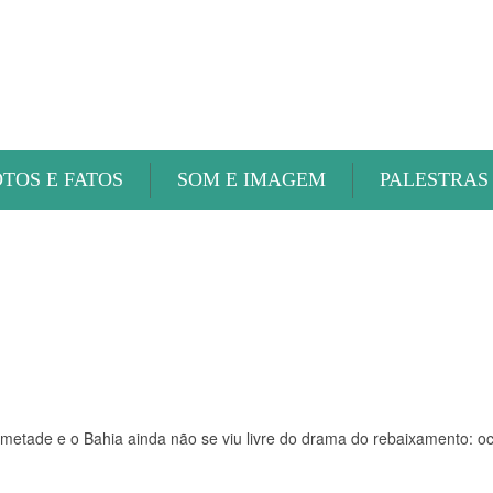
ABAETÉ FM
OTOS E FATOS
SOM E IMAGEM
PALESTRAS
 metade e o Bahia ainda não se viu livre do drama do rebaixamento: o