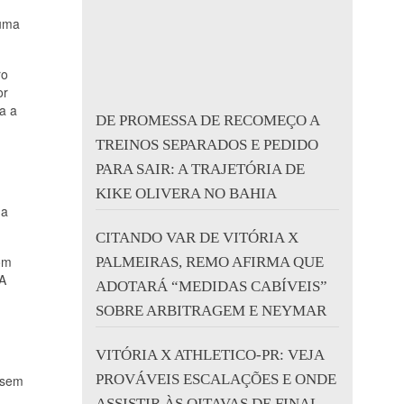
 uma
ro
or
a a
DE PROMESSA DE RECOMEÇO A
TREINOS SEPARADOS E PEDIDO
PARA SAIR: A TRAJETÓRIA DE
KIKE OLIVERA NO BAHIA
 a
CITANDO VAR DE VITÓRIA X
om
PALMEIRAS, REMO AFIRMA QUE
.A
ADOTARÁ “MEDIDAS CABÍVEIS”
SOBRE ARBITRAGEM E NEYMAR
VITÓRIA X ATHLETICO-PR: VEJA
PROVÁVEIS ESCALAÇÕES E ONDE
 sem
ASSISTIR ÀS OITAVAS DE FINAL