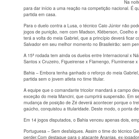
Na noit
para dar início a uma reação na competição nacional. É q
partida em casa.
Para o duelo contra a Lusa, o técnico Caio Júnior não po
jogos de punição, nem com Madson, Kléberson, Coelho e El
terá a volta do meia Gabriel, que a princípio deverá fic
Salvador em seu melhor momento no Brasileirão: sem perd
A 15ª rodada tem ainda os duelos entre Internacional x Náu
Santos x Cruzeiro, Figueirense x Flamengo, Fluminense x 
Bahia – Embora tenha ganhado o reforço do meia Gabriel, 
partida sem o jovem atleta no time titular.
A equipe que o comandante tricolor mandará a campo dev
exceção do meia Mancini, que cumprirá suspensão. Em seu
mudança de posição de Zé deverá acontecer porque o trein
gaúcho, conquistou a titularidade. Deste modo, o ponta d
Em 14 jogos disputados, o Bahia venceu apenas dois, emp
Portuguesa – Sem desfalques. Assim o time do técnico Ge
perder.Com destaque para o atacante Ananias, ex-jogador 