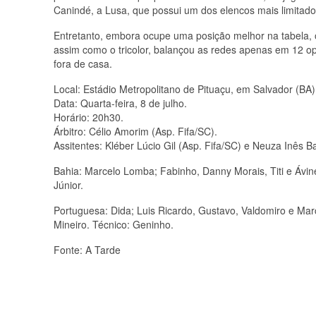
Canindé, a Lusa, que possui um dos elencos mais limitado
Entretanto, embora ocupe uma posição melhor na tabela, o t
assim como o tricolor, balançou as redes apenas em 12 o
fora de casa.
Local: Estádio Metropolitano de Pituaçu, em Salvador (BA)
Data: Quarta-feira, 8 de julho.
Horário: 20h30.
Árbitro: Célio Amorim (Asp. Fifa/SC).
Assitentes: Kléber Lúcio Gil (Asp. Fifa/SC) e Neuza Inês B
Bahia: Marcelo Lomba; Fabinho, Danny Morais, Titi e Ávine
Júnior.
Portuguesa: Dida; Luis Ricardo, Gustavo, Valdomiro e Mar
Mineiro. Técnico: Geninho.
Fonte: A Tarde