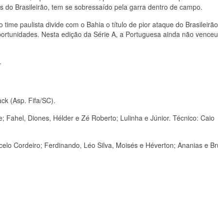
s do Brasileirão, tem se sobressaído pela garra dentro de campo.
ime paulista divide com o Bahia o título de pior ataque do Brasileirão
portunidades. Nesta edição da Série A, a Portuguesa ainda não venceu
.
ack (Asp. Fifa/SC).
; Fahel, Diones, Hélder e Zé Roberto; Lulinha e Júnior. Técnico: Caio
celo Cordeiro; Ferdinando, Léo Silva, Moisés e Héverton; Ananias e B