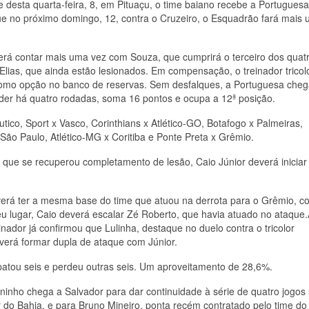
e desta quarta-feira, 8, em Pituaçu, o time baiano recebe a Portuguesa
ue no próximo domingo, 12, contra o Cruzeiro, o Esquadrão fará mais
derá contar mais uma vez com Souza, que cumprirá o terceiro dos quat
ias, que ainda estão lesionados. Em compensação, o treinador tricol
ar como opção no banco de reservas. Sem desfalques, a Portuguesa cheg
er há quatro rodadas, soma 16 pontos e ocupa a 12ª posição.
tico, Sport x Vasco, Corinthians x Atlético-GO, Botafogo x Palmeiras,
São Paulo, Atlético-MG x Coritiba e Ponte Preta x Grêmio.
que se recuperou completamento de lesão, Caio Júnior deverá iniciar
erá ter a mesma base do time que atuou na derrota para o Grêmio, c
 lugar, Caio deverá escalar Zé Roberto, que havia atuado no ataque
ador já confirmou que Lulinha, destaque no duelo contra o tricolor
everá formar dupla de ataque com Júnior.
atou seis e perdeu outras seis. Um aproveitamento de 28,6%.
ninho chega a Salvador para dar continuidade à série de quatro jogos
do Bahia, e para Bruno Mineiro, ponta recém contratado pelo time do