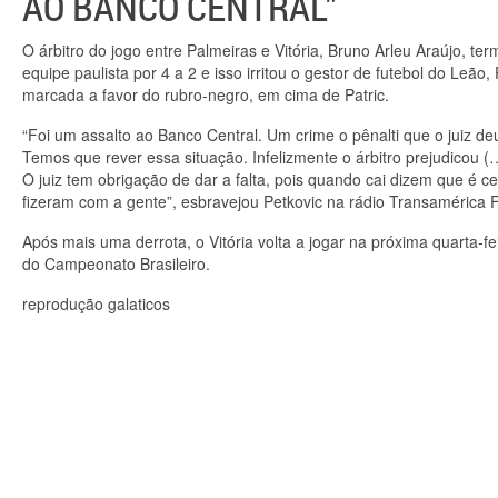
AO BANCO CENTRAL”
O árbitro do jogo entre Palmeiras e Vitória, Bruno Arleu Araújo, t
equipe paulista por 4 a 2 e isso irritou o gestor de futebol do L
marcada a favor do rubro-negro, em cima de Patric.
“Foi um assalto ao Banco Central. Um crime o pênalti que o juiz d
Temos que rever essa situação. Infelizmente o árbitro prejudicou (
O juiz tem obrigação de dar a falta, pois quando cai dizem que é 
fizeram com a gente”, esbravejou Petkovic na rádio Transamérica 
Após mais uma derrota, o Vitória volta a jogar na próxima quarta-f
do Campeonato Brasileiro.
reprodução galaticos