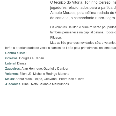
O técnico do Vitória, Toninho Cerezo, n
jogadores relacionados para a partida de
Adauto Moraes, pela sétima rodada do 
de semana, o comandante rubro-negro p
Os volantes Uelliton e Mineiro serão poupados
também permanece na capital baiana. Todos de
Pituaçu.
Mas as três grandes novidades são: o volante
terão a oportunidade de vestir a camisa do Leão pela primeira vez na tempora
Confira a lista:
Goleiros
: Douglas e Renan
Lateral
: Dimas
Zagueiros
: Alan Henrique, Gabriel e Dankler
Volantes
: Elton, Jô, Michel e Rodrigo Mancha
Meias
: Arthur Maia, Felipe, Geovanni, Pedro Ken e Tartá
Atacantes
: Dinei, Neto Baiano e Marquinhos