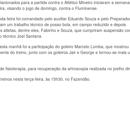
acionados para a partida contra o Atlético Mineiro iniciaram a semana
ira, visando o jogo de domingo, contra o Fluminense.
da-feira foi comandado pelo auxiliar Eduardo Souza e pelo Preparado
aram um trabalho técnico de posso bola, em campo reduzido e depois
os atletas, dentre eles, Fabinho e Souza, que cumpriram suspensão co
o técnico Joel Santana.
desta manhã foi a participação do goleiro Marcelo Lomba, que mostrou
ente do treino, junto com os goleiros Jair e George e tornou-se mais
 fisioterapia, para recuperação da artroscopia realizada no joelho dir
 treinos nesta terça-feira, às 15h30, no Fazendão.