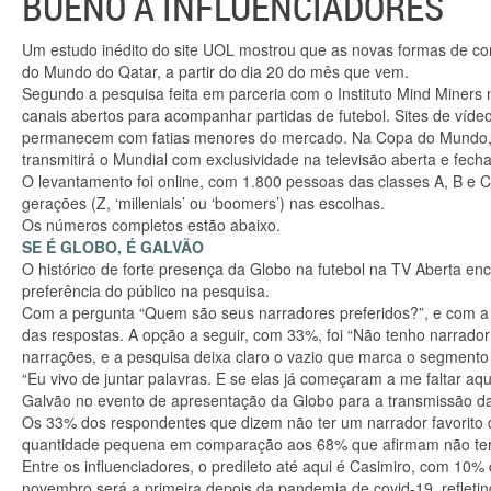
BUENO A INFLUENCIADORES
Um estudo inédito do site UOL mostrou que as novas formas de c
do Mundo do Qatar, a partir do dia 20 do mês que vem.
Segundo a pesquisa feita em parceria com o Instituto Mind Miners
canais abertos para acompanhar partidas de futebol. Sites de víd
permanecem com fatias menores do mercado. Na Copa do Mundo, m
transmitirá o Mundial com exclusividade na televisão aberta e fech
O levantamento foi online, com 1.800 pessoas das classes A, B e 
gerações (Z, ‘millenials’ ou ‘boomers’) nas escolhas.
Os números completos estão abaixo.
SE É GLOBO, É GALVÃO
O histórico de forte presença da Globo na futebol na TV Aberta en
preferência do público na pesquisa.
Com a pergunta “Quem são seus narradores preferidos?”, e com a
das respostas. A opção a seguir, com 33%, foi “Não tenho narrado
narrações, e a pesquisa deixa claro o vazio que marca o segmento
“Eu vivo de juntar palavras. E se elas já começaram a me faltar aq
Galvão no evento de apresentação da Globo para a transmissão 
Os 33% dos respondentes que dizem não ter um narrador favorito d
quantidade pequena em comparação aos 68% que afirmam não ter n
Entre os influenciadores, o predileto até aqui é Casimiro, com 
novembro será a primeira depois da pandemia de covid-19, reflet