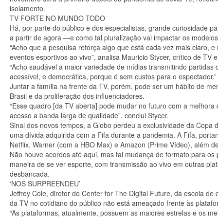
isolamento.
TV FORTE NO MUNDO TODO
Há, por parte do público e dos especialistas, grande curiosidade p
a partir de agora —e como tal pluralização vai impactar os model
“Acho que a pesquisa reforça algo que está cada vez mais claro, e
eventos esportivos ao vivo”, analisa Mauricio Stycer, crítico de TV
“Acho saudável a maior variedade de mídias transmitindo partidas
acessível, e democrática, porque é sem custos para o espectador.”
Juntar a família na frente da TV, porém, pode ser um hábito de m
Brasil e da proliferação dos influenciadores.
“Esse quadro [da TV aberta] pode mudar no futuro com a melhora 
acesso a banda larga de qualidade”, conclui Stycer.
Sinal dos novos tempos, a Globo perdeu a exclusividade da Copa do
uma dívida adquirida com a Fifa durante a pandemia. A Fifa, por
Netflix, Warner (com a HBO Max) e Amazon (Prime Vídeo), além de
Não houve acordos até aqui, mas tal mudança de formato para os 
maneira de se ver esporte, com transmissão ao vivo em outras pla
desbancada.
‘NOS SURPREENDEU’
Jeffrey Cole, diretor do Center for The Digital Future, da escol
da TV no cotidiano do público não está ameaçado frente às platafo
“As plataformas, atualmente, possuem as maiores estrelas e os mel