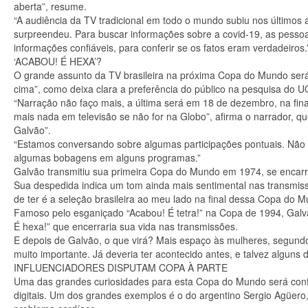
aberta”, resume.
“A audiência da TV tradicional em todo o mundo subiu nos últimos
surpreendeu. Para buscar informações sobre a covid-19, as pessoas
informações confiáveis, para conferir se os fatos eram verdadeiros.
‘ACABOU! É HEXA’?
O grande assunto da TV brasileira na próxima Copa do Mundo será
cima”, como deixa clara a preferência do público na pesquisa do U
“Narração não faço mais, a última será em 18 de dezembro, na fin
mais nada em televisão se não for na Globo”, afirma o narrador, q
Galvão”.
“Estamos conversando sobre algumas participações pontuais. Não e
algumas bobagens em alguns programas.”
Galvão transmitiu sua primeira Copa do Mundo em 1974, se encarr
Sua despedida indica um tom ainda mais sentimental nas transmiss
de ter é a seleção brasileira ao meu lado na final dessa Copa do 
Famoso pelo esganiçado “Acabou! É tetra!” na Copa de 1994, Galv
É hexa!” que encerraria sua vida nas transmissões.
E depois de Galvão, o que virá? Mais espaço às mulheres, segundo 
muito importante. Já deveria ter acontecido antes, e talvez alguns
INFLUENCIADORES DISPUTAM COPA À PARTE
Uma das grandes curiosidades para esta Copa do Mundo será confer
digitais. Um dos grandes exemplos é o do argentino Sergio Agüer