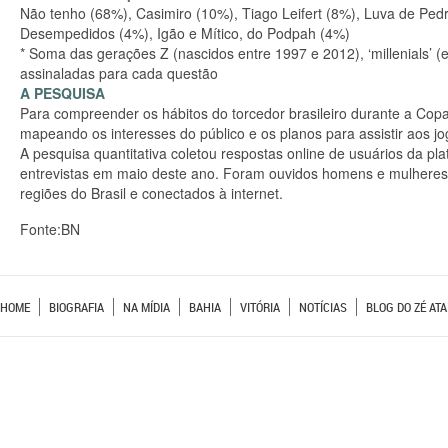
Não tenho (68%), Casimiro (10%), Tiago Leifert (8%), Luva de Ped
Desempedidos (4%), Igão e Mítico, do Podpah (4%)
* Soma das gerações Z (nascidos entre 1997 e 2012), ‘millenials’ 
assinaladas para cada questão
A PESQUISA
Para compreender os hábitos do torcedor brasileiro durante a Copa
mapeando os interesses do público e os planos para assistir aos jo
A pesquisa quantitativa coletou respostas online de usuários da 
entrevistas em maio deste ano. Foram ouvidos homens e mulheres 
regiões do Brasil e conectados à internet.
Fonte:BN
HOME
BIOGRAFIA
NA MÍDIA
BAHIA
VITÓRIA
NOTÍCIAS
BLOG DO ZÉ ATA