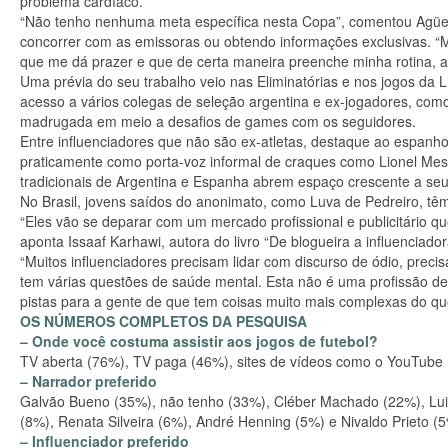
problema cardíaco.
“Não tenho nenhuma meta específica nesta Copa”, comentou Agüe
concorrer com as emissoras ou obtendo informações exclusivas. 
que me dá prazer e que de certa maneira preenche minha rotina, ag
Uma prévia do seu trabalho veio nas Eliminatórias e nos jogos d
acesso a vários colegas de seleção argentina e ex-jogadores, como
madrugada em meio a desafios de games com os seguidores.
Entre influenciadores que não são ex-atletas, destaque ao espanhol
praticamente como porta-voz informal de craques como Lionel Messi
tradicionais de Argentina e Espanha abrem espaço crescente a seu
No Brasil, jovens saídos do anonimato, como Luva de Pedreiro, tê
“Eles vão se deparar com um mercado profissional e publicitário que
aponta Issaaf Karhawi, autora do livro “De blogueira a influenciador
“Muitos influenciadores precisam lidar com discurso de ódio, precis
tem várias questões de saúde mental. Esta não é uma profissão de
pistas para a gente de que tem coisas muito mais complexas do que 
OS NÚMEROS COMPLETOS DA PESQUISA
– Onde você costuma assistir aos jogos de futebol?
TV aberta (76%), TV paga (46%), sites de vídeos como o YouTube
– Narrador preferido
Galvão Bueno (35%), não tenho (33%), Cléber Machado (22%), Luis 
(8%), Renata Silveira (6%), André Henning (5%) e Nivaldo Prieto (
– Influenciador preferido