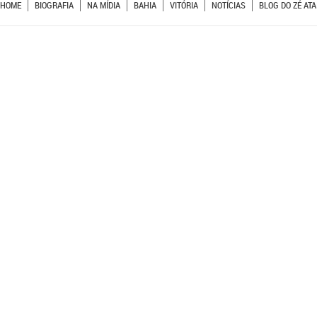
HOME
BIOGRAFIA
NA MÍDIA
BAHIA
VITÓRIA
NOTÍCIAS
BLOG DO ZÉ ATA