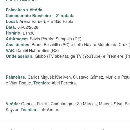
Palmeiras x Vitória
Campeonato Brasileiro – 2ª rodada
Local:
Arena Barueri, em São Paulo
Data:
04/02/2026
Horário:
21h30
Arbitragem
: Sávio Pereira Sampaio (DF)
Assistentes
: Bruno Boschilia (SC) e Leila Naiara Moreira da Cruz 
VAR
: Daniel Nobre Bins (RS)
Onde assistir:
Globo (TV aberta), ge TV (YouTube) e Premiere (Pa
Palmeiras:
Carlos Miguel; Khellven, Gustavo Gómez, Murilo e Pique
e Vitor Roque.
Técnico:
Abel Ferreira
.
Vitória:
Gabriel; Ricielli, Camutanga e Zé Marcos; Mateus Silva, B
Kayzer.
Técnico
: Jair Ventura.