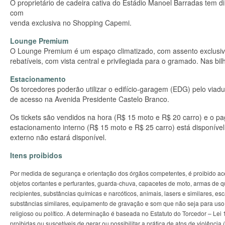
O proprietário de cadeira cativa do Estádio Manoel Barradas tem 
com
venda exclusiva no Shopping Capemi.
Lounge Premium
O Lounge Premium é um espaço climatizado, com assento exclusiv
rebatíveis, com vista central e privilegiada para o gramado. Nas bil
Estacionamento
Os torcedores poderão utilizar o edifício-garagem (EDG) pelo viad
de acesso na Avenida Presidente Castelo Branco.
Os tickets são vendidos na hora (R$ 15 moto e R$ 20 carro) e o p
estacionamento interno (R$ 15 moto e R$ 25 carro) está disponíve
externo não estará disponível.
Itens proibidos
Por medida de segurança e orientação dos órgãos competentes, é proibido ac
objetos cortantes e perfurantes, guarda-chuva, capacetes de moto, armas de qua
recipientes, substâncias químicas e narcóticos, animais, lasers e similares, es
substâncias similares, equipamento de gravação e som que não seja para uso pr
religioso ou político. A determinação é baseada no Estatuto do Torcedor – Lei 1
proibidas ou suscetíveis de gerar ou possibilitar a prática de atos de violência 