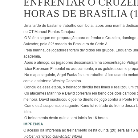
ENFRENTAR O CRUZEIR
HORAS DE BRASÍLIA (
Uma tarde de bastante trabalho com bola, após uma manhã dedicada 
no CT Manoel Pontes Tanajura.
O Vitória segue em preparação para enfrentar o Cruzeiro, domingo (
Salvador, pela 32ª rodada do Brasileiro da Série A.
Pela manhã, os jogadores foram divididos em grupos. Enquanto um f
academia.
Após o almoço, os jogadores descansaram na concentração Vidigal
físico Reverson Pimentel no aquecimento, e os goleiros com o prep
Na etapa seguinte, Argel Fucks fez um trabalho tático usando meta
com o assistente Wesley Carvalho.
Concluída essa etapa, o treinador dividiu três times e realizou um 
Os atacantes Marinho e David correram em torno dos dois campos d
melhora. David machucou o joelho direito no jogo contra a Ponte Pret
Como está suspenso, o zagueiro Kanu foi retirado do treino dessa ta
feira.
O treinamento desta quinta terá inicio às 16 horas.
IMPRENSA
O acesso da Imprensa ao treinamento desta quinta (20) será às 16 h
Fotos: Francisco Galvão/EC Vitória