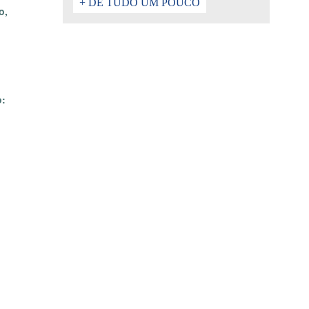
+ DE TUDO UM POUCO
o,
o: