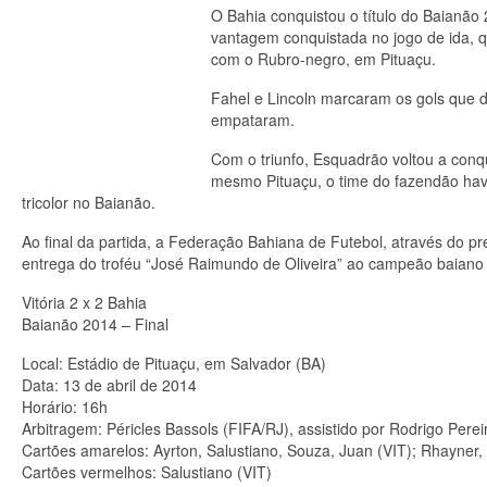
O Bahia conquistou o título do Baianão 
vantagem conquistada no jogo de ida, q
com o Rubro-negro, em Pituaçu.
Fahel e Lincoln marcaram os gols que d
empataram.
Com o triunfo, Esquadrão voltou a conqu
mesmo Pituaçu, o time do fazendão havi
tricolor no Baianão.
Ao final da partida, a Federação Bahiana de Futebol, através do pr
entrega do troféu “José Raimundo de Oliveira” ao campeão baiano
Vitória 2 x 2 Bahia
Baianão 2014 – Final
Local: Estádio de Pituaçu, em Salvador (BA)
Data: 13 de abril de 2014
Horário: 16h
Arbitragem: Péricles Bassols (FIFA/RJ), assistido por Rodrigo Perei
Cartões amarelos: Ayrton, Salustiano, Souza, Juan (VIT); Rhayner
Cartões vermelhos: Salustiano (VIT)