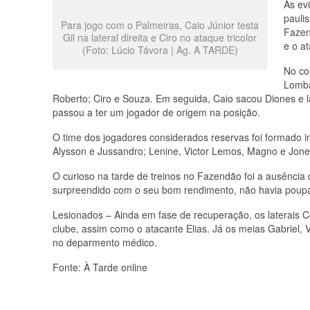
As ev
paulis
Para jogo com o Palmeiras, Caio Júnior testa
Fazen
Gil na lateral direita e Ciro no ataque tricolor
e o at
(Foto: Lúcio Távora | Ag. A TARDE)
No co
Lomba
Roberto; Ciro e Souza. Em seguida, Caio sacou Diones e l
passou a ter um jogador de origem na posição.
O time dos jogadores considerados reservas foi formado i
Alysson e Jussandro; Lenine, Victor Lemos, Magno e Jones
O curioso na tarde de treinos no Fazendão foi a ausência d
surpreendido com o seu bom rendimento, não havia poupa
Lesionados – Ainda em fase de recuperação, os laterais 
clube, assim como o atacante Elias. Já os meias Gabriel,
no deparmento médico.
Fonte: À Tarde online