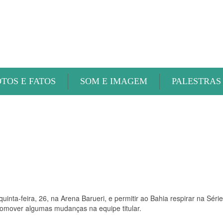
ABAETÉ FM
OTOS E FATOS
SOM E IMAGEM
PALESTRAS
inta-feira, 26, na Arena Barueri, e permitir ao Bahia respirar na Séri
romover algumas mudanças na equipe titular.