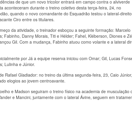
idências de que um novo tricolor entrará em campo contra o alviverde
ta aconteceram durante o treino coletivo desta terça-feira, 24, no
dão, quando o novo comandante do Esquadrão testou o lateral-direito
acante Ciro entre os titulares.
meço da atividade, o treinador esboçou a seguinte formação: Marcelo
; Fabinho, Danny Morais, Titi e Hélder; Fahel, Kléberson, Diones e Zé
ançou Gil. Com a mudança, Fabinho atuou como volante e a lateral dir
nicialmente por Já a equipe reserva iniciou com Omar; Gil, Lucas Fons
; Lulinha e Júnior.
e Rafael Gladiador: no treino da última segunda-feira, 23, Caio Júnior
do elogios ao jovem centroavante.
Coelho e Madson seguiram o treino físico na academia de musculação 
 Vander e Mancini, juntamente com o lateral Ávine, seguem em tratame