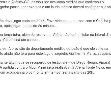
ontra o Atlético-GO, passou por avaliação médica que confirmou o
ogador passou por exames e um laudo médico deverá confirmar a lesã
não deve jogar mais em 2015. Envolvido em uma troca com o Coritiba p
ia, após jogar menos de 20 minutos.
erça-feira, além do reserva, o Vitória não terá o titular da lateral dire
s não entrará em campo.
res. A previsão do departamento médico do Leão é que ele volte na
o ainda não terá para este jogo o zagueiro Guilherme Mattis, suspens
tacante Elton, que se recuperou de lesão, além de Diego Renan, Amaral
A partida contra o Mogi Mirim será realizada na Arena Fonte Nova, em
.com acompanha o confronto em tempo real a partir das 20h.