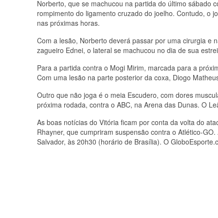
Norberto, que se machucou na partida do último sábado c
rompimento do ligamento cruzado do joelho. Contudo, o j
nas próximas horas.
Com a lesão, Norberto deverá passar por uma cirurgia e 
zagueiro Ednei, o lateral se machucou no dia de sua estre
Para a partida contra o Mogi Mirim, marcada para a próxima t
Com uma lesão na parte posterior da coxa, Diogo Matheu
Outro que não joga é o meia Escudero, com dores muscula
próxima rodada, contra o ABC, na Arena das Dunas. O Leã
As boas notícias do Vitória ficam por conta da volta do a
Rhayner, que cumpriram suspensão contra o Atlético-GO. 
Salvador, às 20h30 (horário de Brasília). O GloboEsporte