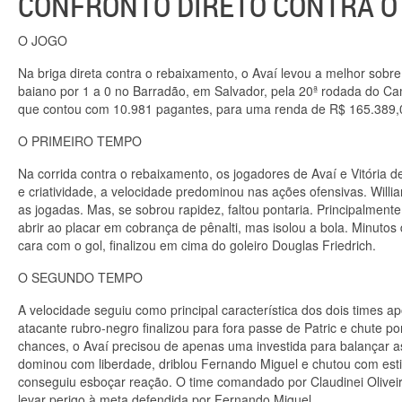
CONFRONTO DIRETO CONTRA O 
O JOGO
Na briga direta contra o rebaixamento, o Avaí levou a melhor sobre 
baiano por 1 a 0 no Barradão, em Salvador, pela 20ª rodada do Cam
que contou com 10.981 pagantes, para uma renda de R$ 165.389,
O PRIMEIRO TEMPO
Na corrida contra o rebaixamento, os jogadores de Avaí e Vitória 
e criatividade, a velocidade predominou nas ações ofensivas. Willi
as jogadas. Mas, se sobrou rapidez, faltou pontaria. Principalment
abrir ao placar em cobrança de pênalti, mas isolou a bola. Minutos
cara com o gol, finalizou em cima do goleiro Douglas Friedrich.
O SEGUNDO TEMPO
A velocidade seguiu como principal característica dos dois times ap
atacante rubro-negro finalizou para fora passe de Patric e chute po
chances, o Avaí precisou de apenas uma investida para balançar a
dominou com liberdade, driblou Fernando Miguel e chutou com estil
conseguiu esboçar reação. O time comandado por Claudinei Olivei
levar perigo à meta defendida por Fernando Miguel.