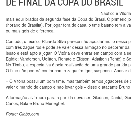
DE FINAL DA COPA DO BRASIL
Náutico e Vitór
mais equilibrados da segunda fase da Copa do Brasil. O primeiro jo
(horário de Brasília). Por jogar fora de casa, o time baiano tem a 
ou mais gols de diferença.
Contudo, o técnico Ricardo Silva parece não apostar muito nessa po
com três zagueiros e pode se valer dessa armação no decorrer da 
lesão e está apto a jogar. O Vitória deve entrar em campo com a se
Egídio; Vanderson, Uelliton, Renato e Elkison; Adailton (Reniê) e 
No Timbu, a expectativa é pela realização de uma grande partida 
O time não poderá contar com o zagueiro Igor, suspenso. Apesar di
– O Vitória possui um bom time, mas também temos jogadores de q
valer o mando de campo e não levar gols – disse o atacante Bruno M
A formação alvirrubra para a partida deve ser: Gledson, Daniel, Gom
Carlos; Bala e Bruno Meneghel.
Fonte: Globo.com