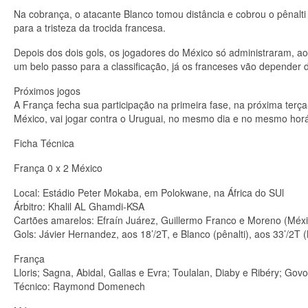
Na cobrança, o atacante Blanco tomou distância e cobrou o pênalti 
para a tristeza da trocida francesa.
Depois dos dois gols, os jogadores do México só administraram, ao
um belo passo para a classificação, já os franceses vão depender d
Próximos jogos
A França fecha sua participação na primeira fase, na próxima terça-f
México, vai jogar contra o Uruguai, no mesmo dia e no mesmo horá
Ficha Técnica
França 0 x 2 México
Local: Estádio Peter Mokaba, em Polokwane, na África do SUl
Árbitro: Khalil AL Ghamdi-KSA
Cartões amarelos: Efraín Juárez, Guillermo Franco e Moreno (Méxi
Gols: Jávier Hernandez, aos 18’/2T, e Blanco (pênalti), aos 33’/2T 
França
Lloris; Sagna, Abidal, Gallas e Evra; Toulalan, Diaby e Ribéry; Go
Técnico: Raymond Domenech