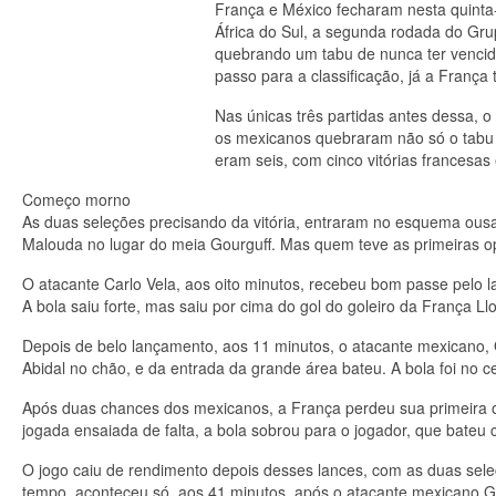
França e México fecharam nesta quinta-
África do Sul, a segunda rodada do Gr
quebrando um tabu de nunca ter vencid
passo para a classificação, já a França
Nas únicas três partidas antes dessa,
os mexicanos quebraram não só o tabu 
eram seis, com cinco vitórias francesa
Começo morno
As duas seleções precisando da vitória, entraram no esquema ous
Malouda no lugar do meia Gourguff. Mas quem teve as primeiras op
O atacante Carlo Vela, aos oito minutos, recebeu bom passe pelo l
A bola saiu forte, mas saiu por cima do gol do goleiro da França Llo
Depois de belo lançamento, aos 11 minutos, o atacante mexicano, 
Abidal no chão, e da entrada da grande área bateu. A bola foi no cen
Após duas chances dos mexicanos, a França perdeu sua primeira o
jogada ensaiada de falta, a bola sobrou para o jogador, que bateu 
O jogo caiu de rendimento depois desses lances, com as duas sele
tempo, aconteceu só, aos 41 minutos, após o atacante mexicano Gi