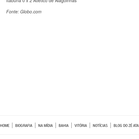
Itabuna 0 x 2 Atlético de Alagoinhas
Fonte: Globo.com
HOME
BIOGRAFIA
NA MÍDIA
BAHIA
VITÓRIA
NOTÍCIAS
BLOG DO ZÉ ATA