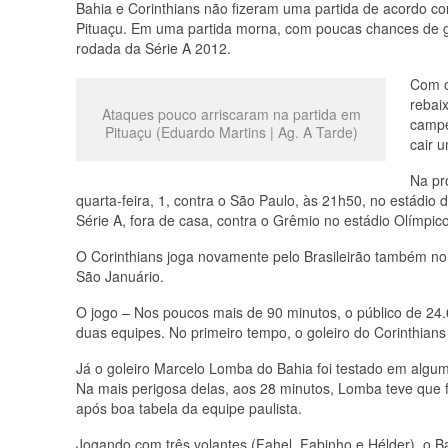
Bahia e Corinthians não fizeram uma partida de acordo c
Pituaçu. Em uma partida morna, com poucas chances de go
rodada da Série A 2012.
Com o
rebai
Ataques pouco arriscaram na partida em
campe
Pituaçu (Eduardo Martins | Ag. A Tarde)
cair 
Na pr
quarta-feira, 1, contra o São Paulo, às 21h50, no estádio 
Série A, fora de casa, contra o Grêmio no estádio Olímpico
O Corinthians joga novamente pelo Brasileirão também no 
São Januário.
O jogo – Nos poucos mais de 90 minutos, o público de 24
duas equipes. No primeiro tempo, o goleiro do Corinthian
Já o goleiro Marcelo Lomba do Bahia foi testado em algum
Na mais perigosa delas, aos 28 minutos, Lomba teve que
após boa tabela da equipe paulista.
Jogando com três volantes (Fahel, Fabinho e Hélder), o 