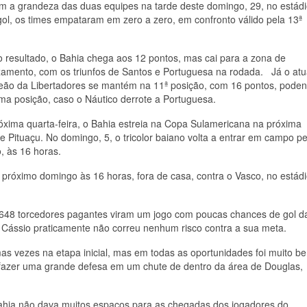
om a grandeza das duas equipes na tarde deste domingo, 29, no estád
l, os times empataram em zero a zero, em confronto válido pela 13ª
 resultado, o Bahia chega aos 12 pontos, mas cai para a zona de
xamento, com os triunfos de Santos e Portuguesa na rodada. Já o atu
ão da Libertadores se mantém na 11ª posição, com 16 pontos, pode
uma posição, caso o Náutico derrote a Portuguesa.
óxima quarta-feira, o Bahia estreia na Copa Sulamericana na próxima
de Pituaçu. No domingo, 5, o tricolor baiano volta a entrar em campo pe
, às 16 horas.
próximo domingo às 16 horas, fora de casa, contra o Vasco, no estád
.648 torcedores pagantes viram um jogo com poucas chances de gol d
s Cássio praticamente não correu nenhum risco contra a sua meta.
as vezes na etapa inicial, mas em todas as oportunidades foi muito b
 fazer uma grande defesa em um chute de dentro da área de Douglas,
Bahia não dava muitos espaços para as chegadas dos jogadores do