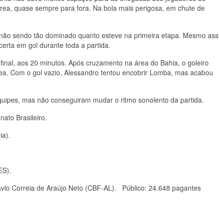
área, quase sempre para fora. Na bola mais perigosa, em chute de
 não sendo tão dominado quanto esteve na primeira etapa. Mesmo ass
erta em gol durante toda a partida.
final, aos 20 minutos. Após cruzamento na área do Bahia, o goleiro
ea. Com o gol vazio, Alessandro tentou encobrir Lomba, mas acabou
equipes, mas não conseguiram mudar o ritmo sonolento da partida.
ato Brasileiro.
ia).
ES).
távio Correia de Araújo Neto (CBF-AL). Público: 24.648 pagantes