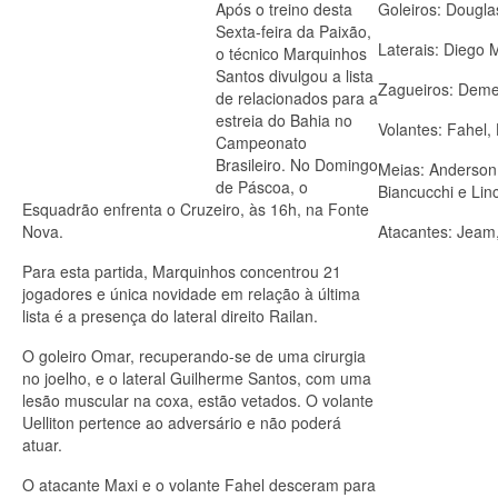
Após o treino desta
Goleiros: Dougla
Sexta-feira da Paixão,
Laterais: Diego 
o técnico Marquinhos
Santos divulgou a lista
Zagueiros: Demer
de relacionados para a
estreia do Bahia no
Volantes: Fahel, 
Campeonato
Brasileiro. No Domingo
Meias: Anderson
de Páscoa, o
Biancucchi e Linc
Esquadrão enfrenta o Cruzeiro, às 16h, na Fonte
Nova.
Atacantes: Jeam,
Para esta partida, Marquinhos concentrou 21
jogadores e única novidade em relação à última
lista é a presença do lateral direito Railan.
O goleiro Omar, recuperando-se de uma cirurgia
no joelho, e o lateral Guilherme Santos, com uma
lesão muscular na coxa, estão vetados. O volante
Uelliton pertence ao adversário e não poderá
atuar.
O atacante Maxi e o volante Fahel desceram para