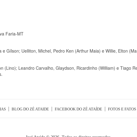
lva Faria-MT
a e Gílson; Uelliton, Michel, Pedro Ken (Arthur Maia) e Willie, Elton (M
ton (Lino); Leandro Carvalho, Glaydson, Ricardinho (William) e Tiago Re
s.
IAS
BLOG DO ZÉ ATAIDE
FACEBOOK DO ZÉ ATAÍDE
FOTOS E FATOS