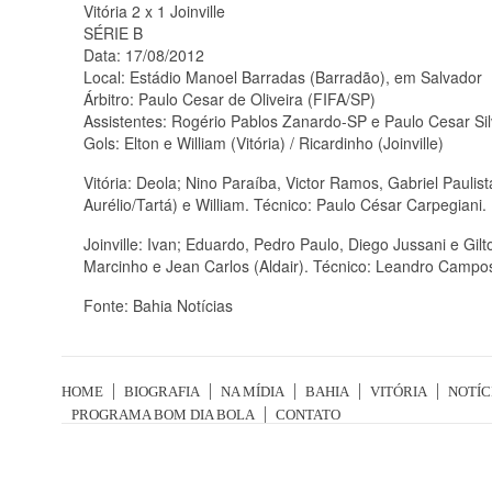
Vitória 2 x 1 Joinville
SÉRIE B
Data: 17/08/2012
Local: Estádio Manoel Barradas (Barradão), em Salvador
Árbitro: Paulo Cesar de Oliveira (FIFA/SP)
Assistentes: Rogério Pablos Zanardo-SP e Paulo Cesar Si
Gols: Elton e William (Vitória) / Ricardinho (Joinville)
Vitória: Deola; Nino Paraíba, Victor Ramos, Gabriel Paulist
Aurélio/Tartá) e William. Técnico: Paulo César Carpegiani.
Joinville: Ivan; Eduardo, Pedro Paulo, Diego Jussani e Gil
Marcinho e Jean Carlos (Aldair). Técnico: Leandro Campo
Fonte: Bahia Notícias
HOME
BIOGRAFIA
NA MÍDIA
BAHIA
VITÓRIA
NOTÍC
PROGRAMA BOM DIA BOLA
CONTATO