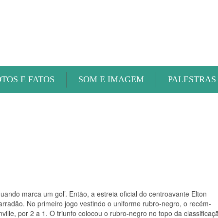
ABAETÉ FM
OTOS E FATOS
SOM E IMAGEM
PALESTRAS
quando marca um gol’. Então, a estreia oficial do centroavante Elton
Barradão. No primeiro jogo vestindo o uniforme rubro-negro, o recém-
ville, por 2 a 1. O triunfo colocou o rubro-negro no topo da classificaç