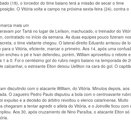
ado (18), o torcedor do time baiano terá a missão de secar o time
osição. O Vitória volta a campo na próxima sexta-feira (24), contra o
m marca mais um
avam por Tartá no lugar de Leílson, machucado, o treinador do Vitór
on, contratado no início da semana. As duas equipes pouco fizeram no
creta, o time visitante chegou. O lateral-direito Eduardo arriscou de l
e para o Vitória, eficiente, marcar o primeiro. Aos 14, após uma confus
iton encheu o pé e Ivan defendeu, porém, William aproveitou o rebote e
ria 1 a 0. Foi o centésimo gol do rubro-negro baiano na temporada de 
 calcanhar, o estreante Elton deixou Uelliton na cara do gol. O capitã
am discutindo com o atacante William, do Vitória. Minutos depois, aos 
ada. O zagueiro Pedro Paulo disputou a bola com o centroavante rubr
 expulso e a decisão do árbitro revoltou o elenco catarinense. Muito
hegaram a tentar agredir o atleta do Vitória, e o Joinville ficou com
pliou. Aos 30, após cruzamento de Nino Paraíba, o atacante Elton só
ória.