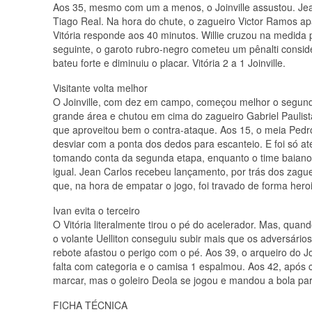
Aos 35, mesmo com um a menos, o Joinville assustou. Jea
Tiago Real. Na hora do chute, o zagueiro Victor Ramos apa
Vitória responde aos 40 minutos. Willie cruzou na medida 
seguinte, o garoto rubro-negro cometeu um pênalti conside
bateu forte e diminuiu o placar. Vitória 2 a 1 Joinville.
Visitante volta melhor
O Joinville, com dez em campo, começou melhor o segundo t
grande área e chutou em cima do zagueiro Gabriel Paulista
que aproveitou bem o contra-ataque. Aos 15, o meia Pedr
desviar com a ponta dos dedos para escanteio. E foi só at
tomando conta da segunda etapa, enquanto o time baiano t
igual. Jean Carlos recebeu lançamento, por trás dos zagu
que, na hora de empatar o jogo, foi travado de forma hero
Ivan evita o terceiro
O Vitória literalmente tirou o pé do acelerador. Mas, qua
o volante Uelliton conseguiu subir mais que os adversário
rebote afastou o perigo com o pé. Aos 39, o arqueiro do Jo
falta com categoria e o camisa 1 espalmou. Aos 42, após 
marcar, mas o goleiro Deola se jogou e mandou a bola par
FICHA TÉCNICA