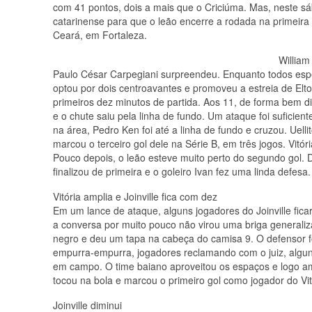
com 41 pontos, dois a mais que o Criciúma. Mas, neste sáb
catarinense para que o leão encerre a rodada na primeira p
Ceará, em Fortaleza.
Willia
Paulo César Carpegiani surpreendeu. Enquanto todos esper
optou por dois centroavantes e promoveu a estreia de Elt
primeiros dez minutos de partida. Aos 11, de forma bem dis
e o chute saiu pela linha de fundo. Um ataque foi suficient
na área, Pedro Ken foi até a linha de fundo e cruzou. Uell
marcou o terceiro gol dele na Série B, em três jogos. Vitó
Pouco depois, o leão esteve muito perto do segundo gol. De
finalizou de primeira e o goleiro Ivan fez uma linda defesa.
Vitória amplia e Joinville fica com dez
Em um lance de ataque, alguns jogadores do Joinville ficar
a conversa por muito pouco não virou uma briga generaliz
negro e deu um tapa na cabeça do camisa 9. O defensor foi
empurra-empurra, jogadores reclamando com o juiz, alguns c
em campo. O time baiano aproveitou os espaços e logo am
tocou na bola e marcou o primeiro gol como jogador do Vit
Joinville diminui