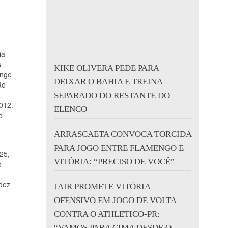
ia
s
KIKE OLIVERA PEDE PARA
onge
DEIXAR O BAHIA E TREINA
ão
SEPARADO DO RESTANTE DO
2012.
ELENCO
o
ARRASCAETA CONVOCA TORCIDA
PARA JOGO ENTRE FLAMENGO E
25,
VITÓRIA: “PRECISO DE VOCÊ”
o-
 dez
JAIR PROMETE VITÓRIA
OFENSIVO EM JOGO DE VOLTA
CONTRA O ATHLETICO-PR:
“VAMOS PARA CIMA DESDE O