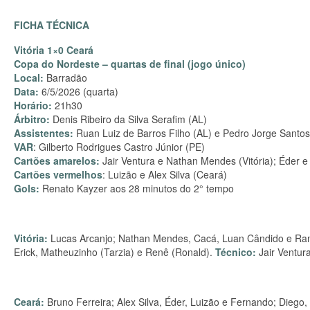
FICHA TÉCNICA
Vitória 1×0 Ceará
Copa do Nordeste – quartas de final (jogo único)
Local:
Barradão
Data:
6/5/2026 (quarta)
Horário:
21h30
Árbitro:
Denis Ribeiro da Silva Serafim (AL)
Assistentes:
Ruan Luiz de Barros Filho (AL) e Pedro Jorge Santos
VAR
: Gilberto Rodrigues Castro Júnior (PE)
Cartões amarelos:
Jair Ventura e Nathan Mendes (Vitória);
Éder e
Cartões vermelhos
: Luizão e Alex Silva (Ceará)
Gols:
Renato Kayzer aos 28 minutos do 2° tempo
Vitória:
Lucas Arcanjo; Nathan Mendes, Cacá, Luan Cândido e Ramo
Erick, Matheuzinho (Tarzia) e Renê (Ronald).
Técnico:
Jair Ventur
Ceará:
Bruno Ferreira; Alex Silva, Éder, Luizão e Fernando; Diego