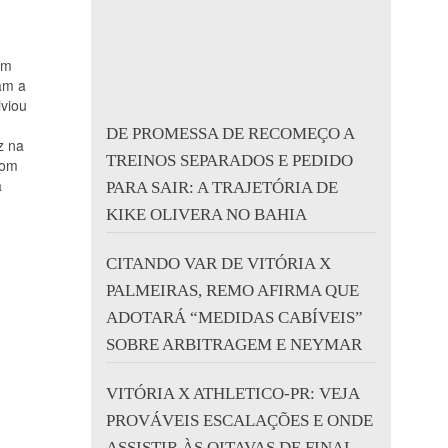
um
am a
iviou
DE PROMESSA DE RECOMEÇO A
z na
TREINOS SEPARADOS E PEDIDO
com
a
PARA SAIR: A TRAJETÓRIA DE
KIKE OLIVERA NO BAHIA
CITANDO VAR DE VITÓRIA X
PALMEIRAS, REMO AFIRMA QUE
ADOTARÁ “MEDIDAS CABÍVEIS”
SOBRE ARBITRAGEM E NEYMAR
VITÓRIA X ATHLETICO-PR: VEJA
PROVÁVEIS ESCALAÇÕES E ONDE
ASSISTIR ÀS OITAVAS DE FINAL