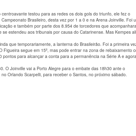
ntroavante testou para as redes os dois gols do triunfo, ele fez o
 Campeonato Brasileiro, desta vez por 1 a 0 e na Arena Joinville. Foi 
sificação e também por parte dos 8.954 de torcedores que acompanhar
ue se estendeu aos tribunais por causa do Catarinense. Mas Kempes al
nda que temporariamente, a lanterna do Brasileirão. Foi a primeira ve
 O Figueira segue em 15º, mas pode entrar na zona de rebaixamento 
10 pontos para alcançar a conta para a permanência na Série A e agor
0. O Joinville vai a Porto Alegre para o embate das 18h30 ante o
, no Orlando Scarpelli, para receber o Santos, no próximo sábado.