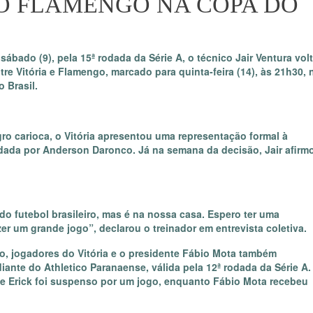
O FLAMENGO NA COPA DO
ábado (9), pela 15ª rodada da Série A, o técnico Jair Ventura vol
re Vitória e Flamengo, marcado para quinta-feira (14), às 21h30, 
 Brasil.
ro carioca, o Vitória apresentou uma representação formal à
dada por Anderson Daronco. Já na semana da decisão, Jair afirm
o futebol brasileiro, mas é na nossa casa. Espero ter uma
er um grande jogo”, declarou o treinador em entrevista coletiva.
, jogadores do Vitória e o presidente Fábio Mota também
ante do Athletico Paranaense, válida pela 12ª rodada da Série A.
e Erick foi suspenso por um jogo, enquanto Fábio Mota recebeu