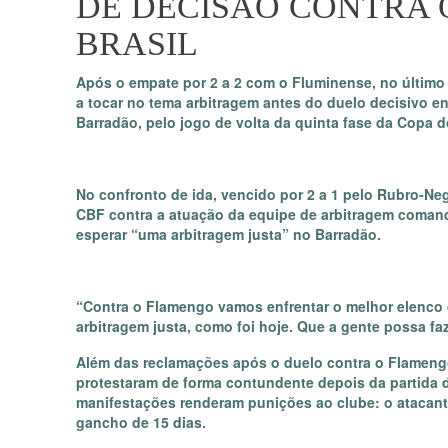
DE DECISÃO CONTRA 
BRASIL
Após o empate por 2 a 2 com o Fluminense, no último s
a tocar no tema arbitragem antes do duelo decisivo ent
Barradão, pelo jogo de volta da quinta fase da Copa do
No confronto de ida, vencido por 2 a 1 pelo Rubro-Neg
CBF contra a atuação da equipe de arbitragem coman
esperar “uma arbitragem justa” no Barradão.
“Contra o Flamengo vamos enfrentar o melhor elenco d
arbitragem justa, como foi hoje. Que a gente possa faz
Além das reclamações após o duelo contra o Flamengo
protestaram de forma contundente depois da partida di
manifestações renderam punições ao clube: o atacant
gancho de 15 dias.